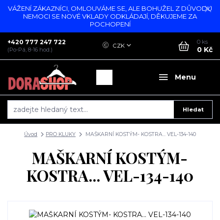
VÁŽENÍ ZÁKAZNÍCI, OMLOUVÁME SE, ALE BOHUŽEL Z DŮVODU
NEMOCI SE NOVÉ VKLADY ODKLÁDAJÍ, DĚKUJEME ZA
POCHOPENÍ
+420 777 247 722
0
ks
CZK
0 Kč
(Po-Pá, 8-16 hod.)
Menu
Hledat
Úvod
PRO KLUKY
MAŠKARNÍ KOSTÝM- KOSTRA... VEL-134-140
MAŠKARNÍ KOSTÝM-
KOSTRA... VEL-134-140