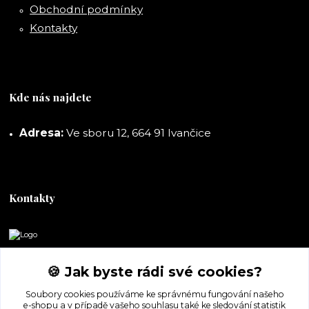
Obchodní podmínky
Kontakty
Kde nás najdete
Adresa:
Ve sboru 12, 664 91 Ivančice
Kontakty
DORASHOP
🍪 Jak byste rádi své cookies?
+420 777 247 722
Soubory cookies používáme ke správnému fungování našeho
(Po-Pá, 8-16 hod.)
e-shopu a v případě vašeho souhlasu také ke sledování statistik