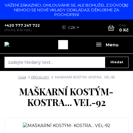
VÁŽENÍ ZÁKAZNÍCI, OMLOUVÁME SE, ALE BOHUŽEL Z DŮVODU
NEMOCI SE NOVÉ VKLADY ODKLÁDAJÍ, DĚKUJEME ZA
POCHOPENÍ
+420 777 247 722
0
ks
CZK
0 Kč
(Po-Pá, 8-16 hod.)
Menu
Hledat
Úvod
PRO KLUKY
MAŠKARNÍ KOSTÝM- KOSTRA... VEL-92
MAŠKARNÍ KOSTÝM-
KOSTRA... VEL-92