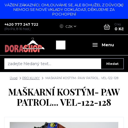
VÁŽENÍ ZÁKAZNÍCI, OMLOUVÁME SE, ALE BOHUŽEL Z DŮVODU
NEMOCI SE NOVÉ VKLADY ODKLÁDAJÍ, DĚKUJEME ZA
POCHOPENÍ
+420 777 247 722
0
ks
CZK
0 Kč
(Po-Pá, 8-16 hod.)
Menu
Hledat
Úvod
PRO KLUKY
MAŠKARNÍ KOSTÝM- PAW PATROL... VEL-122-128
MAŠKARNÍ KOSTÝM- PAW
PATROL... VEL-122-128