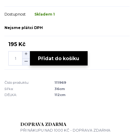
Dostupnost
Skladem 1
Nejsme plátci DPH
195 Kč
Přidat do košíku
Číslo produktu:
111969
šířka:
36cm
DÉLKA:
112cm
DOPRAVA ZDARMA
PŘI NÁKUPU NAD 1000 KČ - DOPRAVA ZDARMA