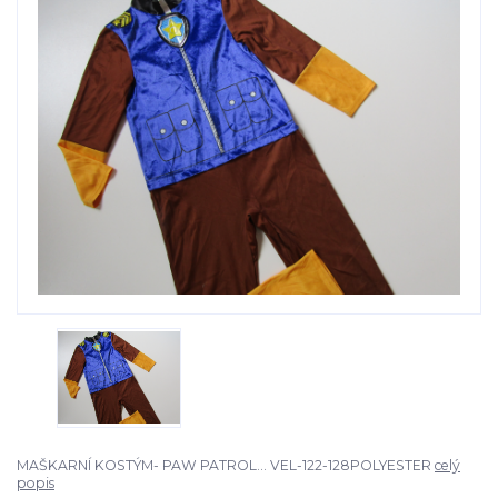
MAŠKARNÍ KOSTÝM- PAW PATROL... VEL-122-128POLYESTER
celý
popis