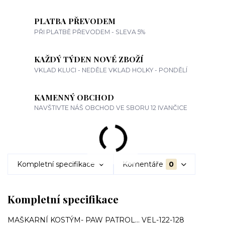
PLATBA PŘEVODEM
PŘI PLATBĚ PŘEVODEM - SLEVA 5%
KAŽDÝ TÝDEN NOVÉ ZBOŽÍ
VKLAD KLUCI - NEDĚLE VKLAD HOLKY - PONDĚLÍ
KAMENNÝ OBCHOD
NAVŠTIVTE NÁŠ OBCHOD VE SBORU 12 IVANČICE
Kompletní specifikace
Komentáře
0
Kompletní specifikace
MAŠKARNÍ KOSTÝM- PAW PATROL... VEL-122-128