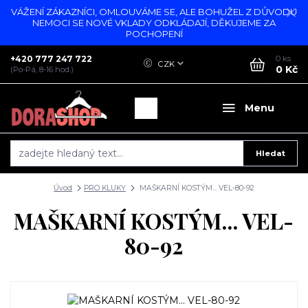
VÁŽENÍ ZÁKAZNÍCI, OMLOUVÁME SE, ALE BOHUŽEL Z DŮVODU
NEMOCI SE NOVÉ VKLADY ODKLÁDAJÍ, DĚKUJEME ZA
POCHOPENÍ
+420 777 247 722
0
ks
CZK
0 Kč
(Po-Pá, 8-16 hod.)
Menu
Hledat
Úvod
PRO KLUKY
MAŠKARNÍ KOSTÝM... VEL-80-92
MAŠKARNÍ KOSTÝM... VEL-
80-92