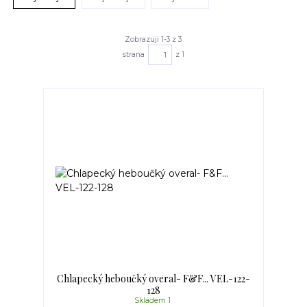
Zobrazuji 1-3 z 3
strana
z 1
Chlapecký heboučký overal- F&F... VEL-122-
128
Skladem 1