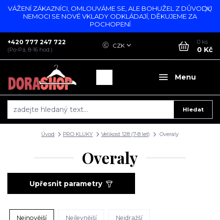
VÁŽENÍ ZÁKAZNÍCI, OMLOUVÁME SE, ALE BOHUŽEL Z DŮVODU
NEMOCI SE NOVÉ VKLADY ODKLÁDAJÍ, DĚKUJEME ZA
POCHOPENÍ
+420 777 247 722
0
ks
CZK
0 Kč
(Po-Pá, 8-16 hod.)
Menu
Hledat
Úvod
PRO KLUKY
Velikost 128 (7-8 let)
Overaly
Overaly
Upřesnit parametry
Nejnovější
Nejlevnější
Nejdražší