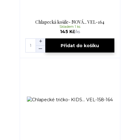
Chlapecká košile- NOVÁ... VEL-164
Skladem 1 ks
145 Kč
/
ks
Přidat do košíku