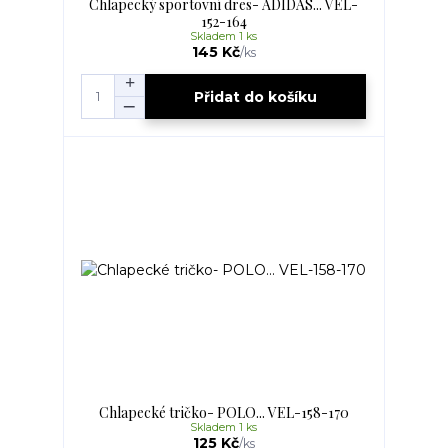
Chlapecký sportovní dres- ADIDAS... VEL-
152-164
Skladem 1 ks
145 Kč
/
ks
Přidat do košíku
Chlapecké tričko- POLO... VEL-158-170
Skladem 1 ks
125 Kč
/
ks