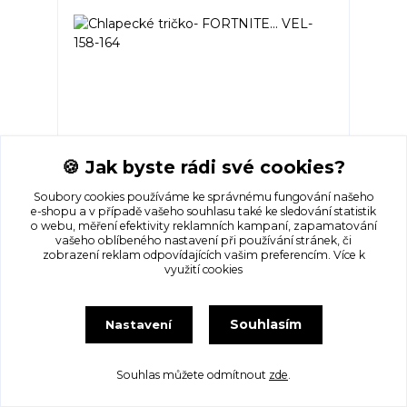
Chlapecké tričko- FORTNITE... VEL-158-164
🍪 Jak byste rádi své cookies?
Skladem 1 ks
75 Kč
/
ks
Soubory cookies používáme ke správnému fungování našeho
e-shopu a v případě vašeho souhlasu také ke sledování statistik
o webu, měření efektivity reklamních kampaní, zapamatování
Přidat do košíku
vašeho oblíbeného nastavení při používání stránek, či
zobrazení reklam odpovídajících vašim preferencím.
Více k
využití cookies
Souhlasím
Nastavení
Souhlas můžete odmítnout
zde
.