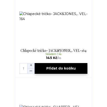
Chlapecké tričko- JACK&JONES,.. VEL-164
Skladem 1 ks
145 Kč
/
ks
Přidat do košíku