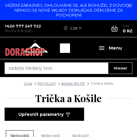
VÁŽENÍ ZÁKAZNÍCI, OMLOUVÁME SE, ALE BOHUŽEL Z DŮVODU
NEMOCI SE NOVÉ VKLADY ODKLÁDAJÍ, DĚKUJEME ZA
POCHOPENÍ
+420 777 247 722
0
ks
CZK
0 Kč
(Po-Pá, 8-16 hod.)
Menu
Hledat
Úvod
PRO KLUKY
Velikost 164-170
Trička a Košile
Trička a Košile
Upřesnit parametry
Nejnovější
Nejlevnější
Nejdražší