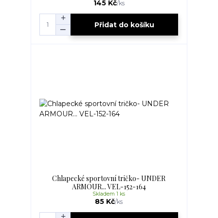
145 Kč
/
ks
Přidat do košíku
Chlapecké sportovní tričko- UNDER
ARMOUR... VEL-152-164
Skladem 1 ks
85 Kč
/
ks