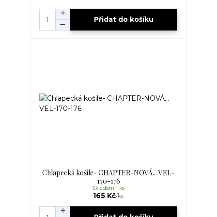
Přidat do košíku
Chlapecká košile- CHAPTER-NOVÁ... VEL-
170-176
Skladem 1 ks
165 Kč
/
ks