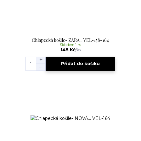
Chlapecká košile- ZARA... VEL-158-164
Skladem 1 ks
145 Kč
/
ks
Přidat do košíku