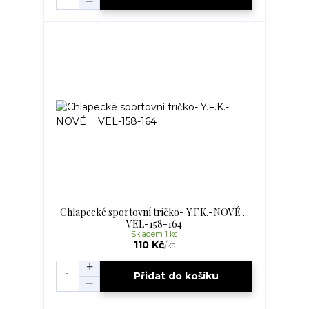
Chlapecké sportovní tričko- Y.F.K.-NOVÉ ...
VEL-158-164
Skladem 1 ks
110 Kč
/
ks
Přidat do košíku