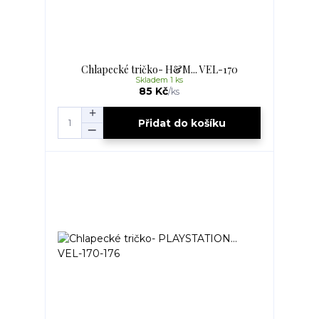
Chlapecké tričko- H&M... VEL-170
Skladem 1 ks
85 Kč
/
ks
Přidat do košíku