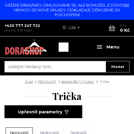
VÁŽENÍ ZÁKAZNÍCI, OMLOUVÁME SE, ALE BOHUŽEL Z DŮVODU
NEMOCI SE NOVÉ VKLADY ODKLÁDAJÍ, DĚKUJEME ZA
POCHOPENÍ
+420 777 247 722
0
ks
CZK
0 Kč
(Po-Pá, 8-16 hod.)
Menu
Hledat
Úvod
PRO KLUKY
Velikost 86 (1-1,5 roku)
Trička
Trička
Upřesnit parametry
Nejnovější
Nejlevnější
Nejdražší