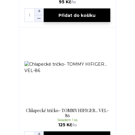
95 Kč
/
ks
Přidat do košíku
Chlapecké tričko- TOMMY HIFIGER... VEL-
86
Skladem 1 ks
125 Kč
/
ks