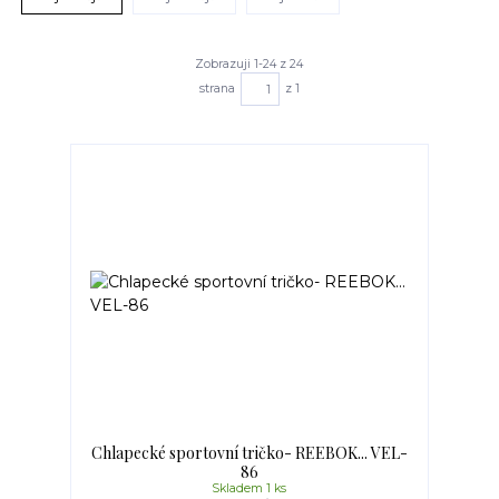
Zobrazuji 1-24 z 24
strana
z 1
Chlapecké sportovní tričko- REEBOK... VEL-
86
Skladem 1 ks