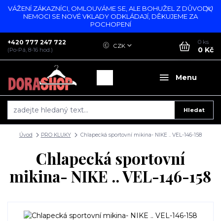
VÁŽENÍ ZÁKAZNÍCI, OMLOUVÁME SE, ALE BOHUŽEL Z DŮVODU
NEMOCI SE NOVÉ VKLADY ODKLÁDAJÍ, DĚKUJEME ZA
POCHOPENÍ
+420 777 247 722
0
ks
CZK
0 Kč
(Po-Pá, 8-16 hod.)
Menu
Hledat
Úvod
PRO KLUKY
Chlapecká sportovní mikina- NIKE .. VEL-146-158
Chlapecká sportovní
mikina- NIKE .. VEL-146-158