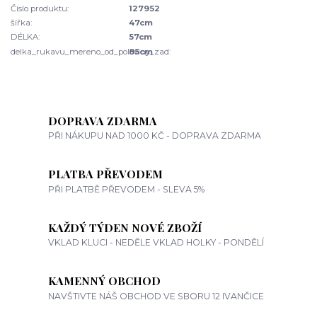
Číslo produktu:
127952
šířka:
47cm
DÉLKA:
57cm
delka_rukavu_mereno_od_poloviny_zad:
85cm
DOPRAVA ZDARMA
PŘI NÁKUPU NAD 1000 KČ - DOPRAVA ZDARMA
PLATBA PŘEVODEM
PŘI PLATBĚ PŘEVODEM - SLEVA 5%
KAŽDÝ TÝDEN NOVÉ ZBOŽÍ
VKLAD KLUCI - NEDĚLE VKLAD HOLKY - PONDĚLÍ
KAMENNÝ OBCHOD
NAVŠTIVTE NÁŠ OBCHOD VE SBORU 12 IVANČICE