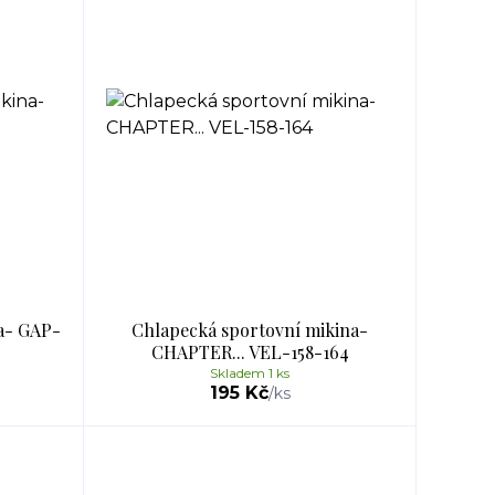
a- GAP-
Chlapecká sportovní mikina-
CHAPTER... VEL-158-164
Skladem 1 ks
195 Kč
/
ks