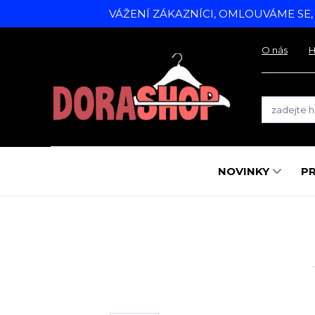
VÁŽENÍ ZÁKAZNÍCI, OMLOUVÁME SE
O nás
H
NOVINKY
P