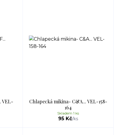
. VEL-
Chlapecká mikina- C&A... VEL-158-
164
Skladem 1 ks
95 Kč
/
ks