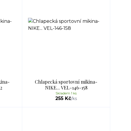
kina-
Chlapecká sportovní mikina-
2
NIKE... VEL-146-158
Skladem 1 ks
255 Kč
/
ks