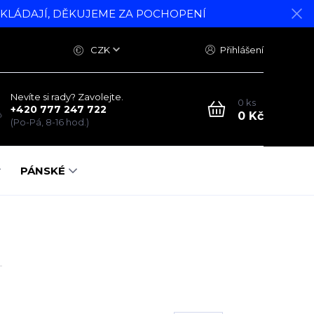
DKLÁDAJÍ, DĚKUJEME ZA POCHOPENÍ
CZK
Přihlášení
Nevíte si rady? Zavolejte.
0
ks
+420 777 247 722
0 Kč
(Po-Pá, 8-16 hod.)
PÁNSKÉ