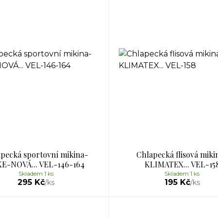
pecká sportovní mikina-
Chlapecká flisová miki
E-NOVÁ... VEL-146-164
KLIMATEX... VEL-15
Skladem 1 ks
Skladem 1 ks
295 Kč
195 Kč
/
ks
/
ks