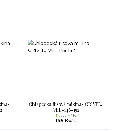
kina-
Chlapecká flisová mikina- CRIVIT...
2
VEL-146-152
Skladem 1 ks
145 Kč
/
ks