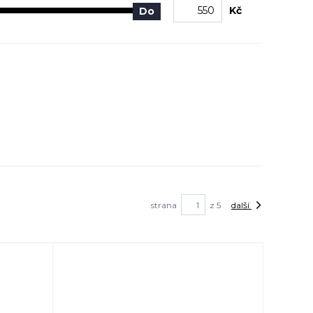
Kč
Do
strana
z 5
další