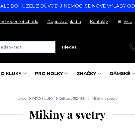
, ALE BOHUŽEL Z DŮVODU NEMOCI SE NOVÉ VKLADY O
odnocení obchodu
Doprava a platba
Kontakty
Více
Hledat
RO KLUKY
PRO HOLKY
ZNAČKY
DÁMSKÉ
Úvod
PRO KLUKY
Velikost 152-158
Mikiny a svetry
Mikiny a svetry