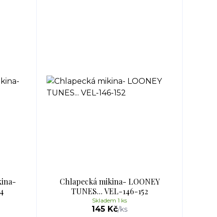
kina-
Chlapecká mikina- LOONEY
4
TUNES... VEL-146-152
Skladem 1 ks
145 Kč
/
ks