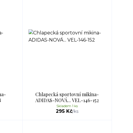
na-
Chlapecká sportovní mikina-
8
ADIDAS-NOVÁ... VEL-146-152
Skladem 1 ks
295 Kč
/
ks