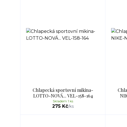
Chlapecká sportovní mikina-
Chla
LOTTO-NOVÁ... VEL-158-164
NIK
Skladem 1 ks
275 Kč
/
ks