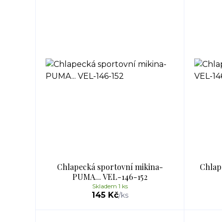
Chlapecká sportovní mikina-
Chlap
PUMA... VEL-146-152
Skladem 1 ks
145 Kč
/
ks