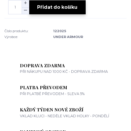
Přidat do košíku
Číslo produktu:
122025
Výrobce:
UNDER ARMOUR
DOPRAVA ZDARMA
PŘI NÁKUPU NAD 1000 KČ - DOPRAVA ZDARMA
PLATBA PŘEVODEM
PŘI PLATBĚ PŘEVODEM - SLEVA 5%
KAŽDÝ TÝDEN NOVÉ ZBOŽÍ
VKLAD KLUCI - NEDĚLE VKLAD HOLKY - PONDĚLÍ