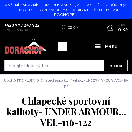
VÁŽENÍ ZÁKAZNÍCI, OMLOUVÁME SE, ALE BOHUŽEL Z DŮVODU
NEMOCI SE NOVÉ VKLADY ODKLÁDAJÍ, DĚKUJEME ZA
POCHOPENÍ
+420 777 247 722
0
ks
CZK
0 Kč
(Po-Pá, 8-16 hod.)
Menu
Hledat
Úvod
PRO KLUKY
Chlapecké sportovní kalhoty- UNDER ARMOUR... VEL-116-
122
Chlapecké sportovní
kalhoty- UNDER ARMOUR...
VEL-116-122