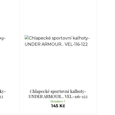
áky-
Chlapecké sportovní kalhoty-
22
UNDER ARMOUR... VEL-116-122
Skladem 1
145 Kč