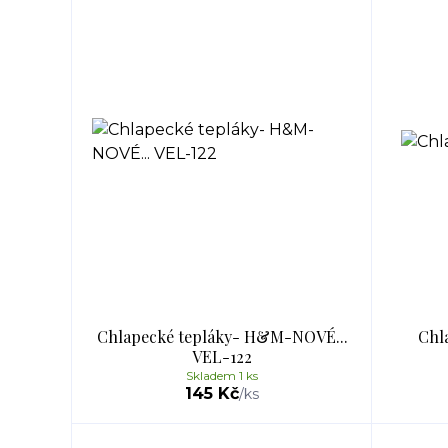
Chlapecké tepláky- H&M-NOVÉ...
Chla
VEL-122
Skladem 1 ks
145 Kč
/
ks