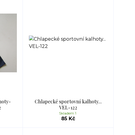
hoty-
Chlapecké sportovní kalhoty...
2
VEL-122
Skladem 1
85 Kč