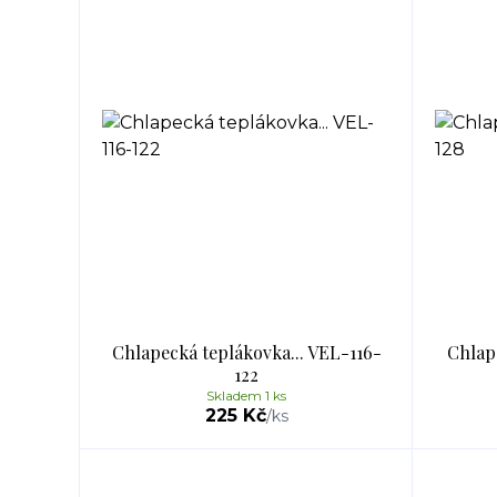
Chlapecká teplákovka... VEL-116-
Chlape
122
Skladem 1 ks
225 Kč
/
ks