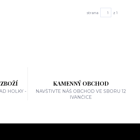
strana
z 1
 ZBOŽÍ
KAMENNÝ OBCHOD
AD HOLKY -
NAVŠTIVTE NÁŠ OBCHOD VE SBORU 12
IVANČICE