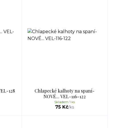
 VEL-128
Chlapecké kalhoty na spaní-
NOVÉ... VEL-116-122
Skladem 1 ks
75 Kč
/
ks