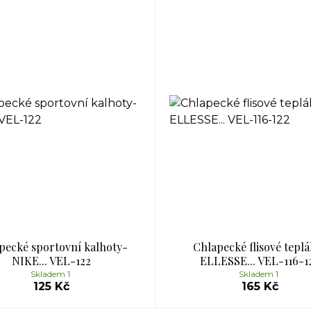
pecké sportovní kalhoty-
Chlapecké flisové tepl
NIKE... VEL-122
ELLESSE... VEL-116-1
Skladem 1
Skladem 1
125 Kč
165 Kč