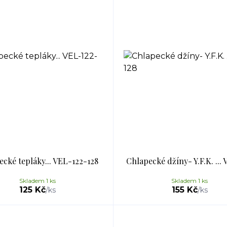
cké tepláky... VEL-122-128
Chlapecké džíny- Y.F.K. ...
Skladem 1 ks
Skladem 1 ks
125 Kč
155 Kč
/
ks
/
ks