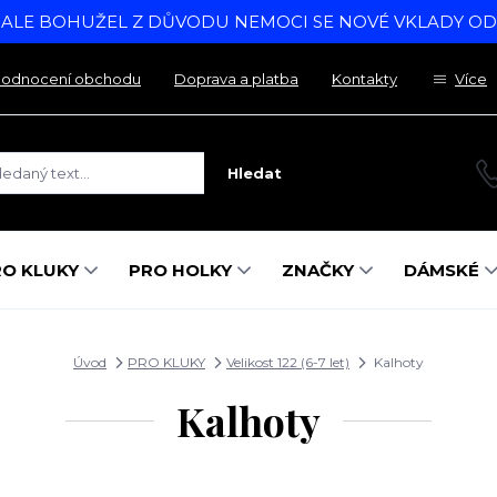
, ALE BOHUŽEL Z DŮVODU NEMOCI SE NOVÉ VKLADY O
odnocení obchodu
Doprava a platba
Kontakty
Více
Hledat
RO KLUKY
PRO HOLKY
ZNAČKY
DÁMSKÉ
Úvod
PRO KLUKY
Velikost 122 (6-7 let)
Kalhoty
Kalhoty