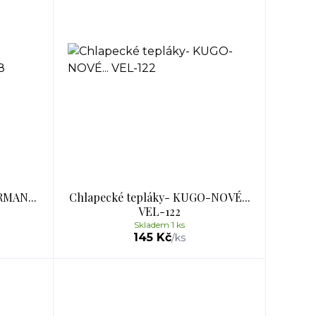
RMAN...
Chlapecké tepláky- KUGO-NOVÉ...
VEL-122
Skladem 1 ks
145 Kč
/
ks