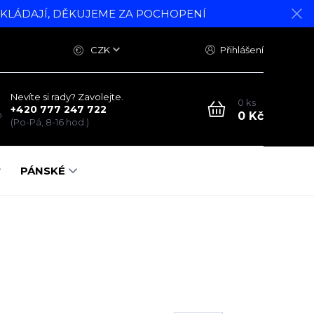
DKLÁDAJÍ, DĚKUJEME ZA POCHOPENÍ
CZK
Přihlášení
Nevíte si rady? Zavolejte.
0
ks
+420 777 247 722
0 Kč
(Po-Pá, 8-16 hod.)
PÁNSKÉ