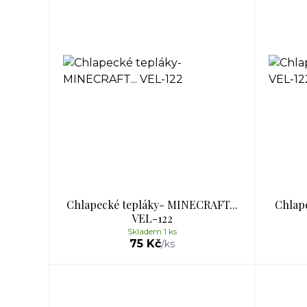
Chlapecké tepláky- MINECRAFT...
Chlape
VEL-122
Skladem 1 ks
75 Kč
/
ks