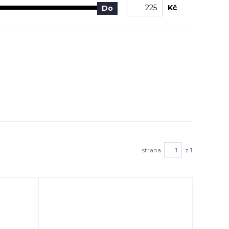
Kč
Do
strana
z 1