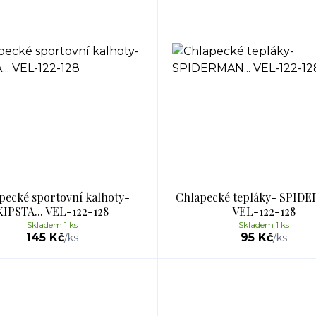
pecké sportovní kalhoty-
Chlapecké tepláky- SPIDE
KIPSTA... VEL-122-128
VEL-122-128
Skladem 1 ks
Skladem 1 ks
145 Kč
95 Kč
/
ks
/
ks