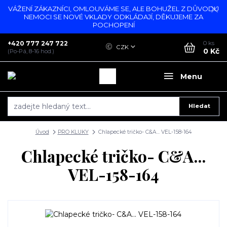
VÁŽENÍ ZÁKAZNÍCI, OMLOUVÁME SE, ALE BOHUŽEL Z DŮVODU
NEMOCI SE NOVÉ VKLADY ODKLÁDAJÍ, DĚKUJEME ZA
POCHOPENÍ
+420 777 247 722
0
ks
CZK
0 Kč
(Po-Pá, 8-16 hod.)
Menu
Hledat
Úvod
PRO KLUKY
Chlapecké tričko- C&A... VEL-158-164
Chlapecké tričko- C&A...
VEL-158-164