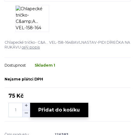
Chlapecké tričko- C&A... VEL-158-164BAVLNASTAV-PIDI DÍREČKA NA
RUKÁVU
celý popis
Dostupnost
Skladem 1
Nejsme plátci DPH
75 Kč
Přidat do košíku
Číslo produktu:
126383