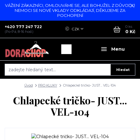
VÁŽENÍ ZÁKAZNÍCI, OMLOUVÁME SE, ALE BOHUŽEL Z DŮVODU
NEMOCI SE NOVÉ VKLADY ODKLÁDAJÍ, DĚKUJEME ZA
POCHOPENÍ
+420 777 247 722
0
ks
CZK
0 Kč
(Po-Pá, 8-16 hod.)
Menu
Hledat
Úvod
PRO KLUKY
Chlapecké tričko- JUST... VEL-104
Chlapecké tričko- JUST...
VEL-104