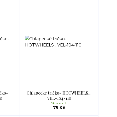
čko-
Chlapecké tričko- HOTWHEELS...
10
VEL-104-110
Skladem 1
75 Kč