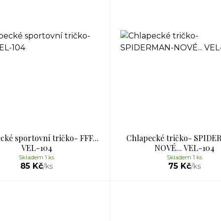
cké sportovní tričko- FFF...
Chlapecké tričko- SPID
VEL-104
NOVÉ... VEL-104
Skladem 1 ks
Skladem 1 ks
85 Kč
75 Kč
/
ks
/
ks