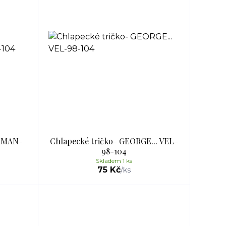
ERMAN-
Chlapecké tričko- GEORGE... VEL-
98-104
Skladem 1 ks
75 Kč
/
ks