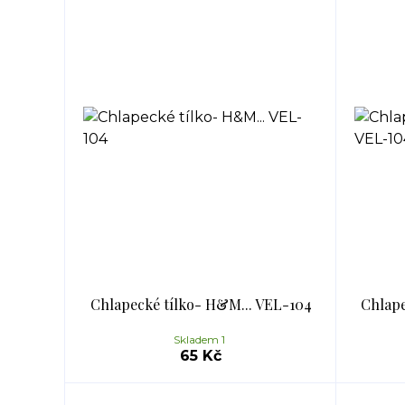
Chlapecké tílko- H&M... VEL-104
Chlape
Skladem 1
65 Kč