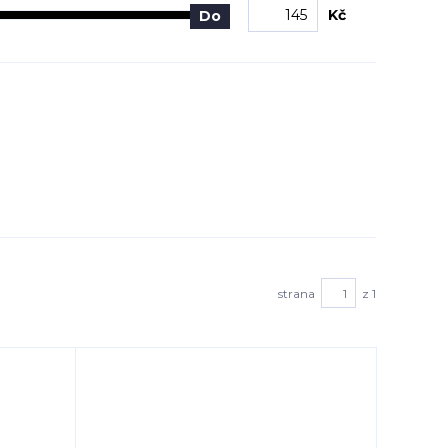
Kč
Do
strana
z 1