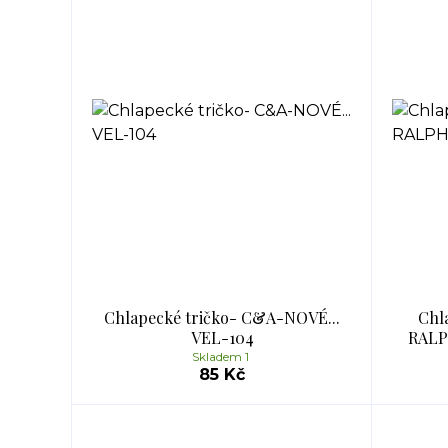
Chlapecké tričko- C&A-NOVÉ...
Chl
VEL-104
RALP
Skladem 1
85 Kč