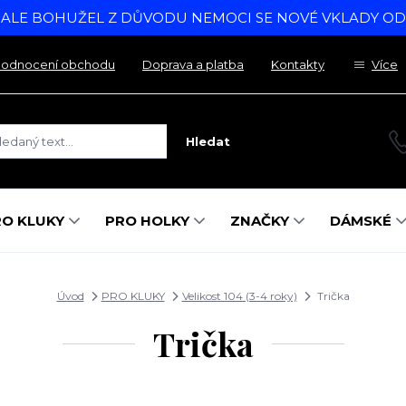
, ALE BOHUŽEL Z DŮVODU NEMOCI SE NOVÉ VKLADY O
odnocení obchodu
Doprava a platba
Kontakty
Více
Hledat
RO KLUKY
PRO HOLKY
ZNAČKY
DÁMSKÉ
Úvod
PRO KLUKY
Velikost 104 (3-4 roky)
Trička
Trička