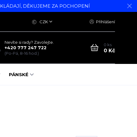
DKLÁDAJÍ, DĚKUJEME ZA POCHOPENÍ
CZK
Přihlášení
Nevíte si rady? Zavolejte.
0
ks
+420 777 247 722
0 Kč
(Po-Pá, 8-16 hod.)
PÁNSKÉ