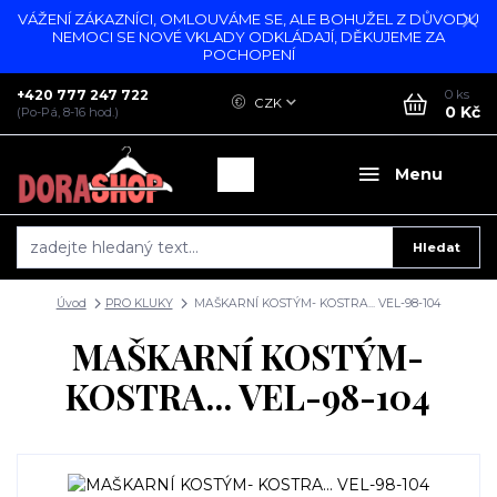
VÁŽENÍ ZÁKAZNÍCI, OMLOUVÁME SE, ALE BOHUŽEL Z DŮVODU
NEMOCI SE NOVÉ VKLADY ODKLÁDAJÍ, DĚKUJEME ZA
POCHOPENÍ
+420 777 247 722
0
ks
CZK
0 Kč
(Po-Pá, 8-16 hod.)
Menu
Hledat
Úvod
PRO KLUKY
MAŠKARNÍ KOSTÝM- KOSTRA... VEL-98-104
MAŠKARNÍ KOSTÝM-
KOSTRA... VEL-98-104