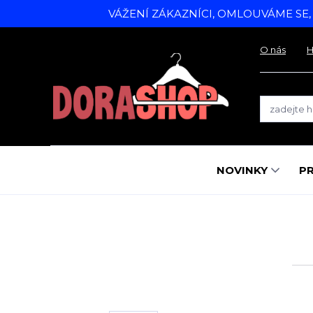
VÁŽENÍ ZÁKAZNÍCI, OMLOUVÁME SE
O nás
H
NOVINKY
P