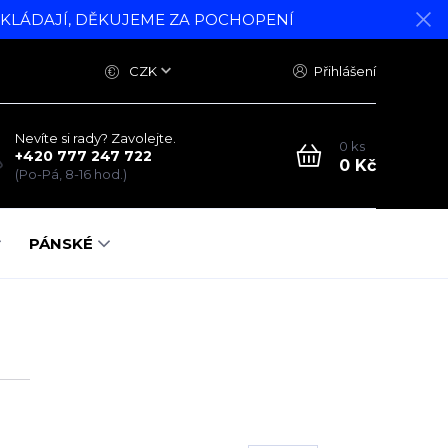
DKLÁDAJÍ, DĚKUJEME ZA POCHOPENÍ
CZK
Přihlášení
Nevíte si rady? Zavolejte.
0
ks
+420 777 247 722
0 Kč
(Po-Pá, 8-16 hod.)
PÁNSKÉ