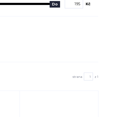
Kč
Do
strana
z 1