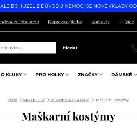
, ALE BOHUŽEL Z DŮVODU NEMOCI SE NOVÉ VKLADY O
odnocení obchodu
Doprava a platba
Kontakty
Více
Hledat
RO KLUKY
PRO HOLKY
ZNAČKY
DÁMSKÉ
Úvod
PRO KLUKY
Velikost 104 (3-4 roky)
Maškarní kostýmy
Maškarní kostýmy