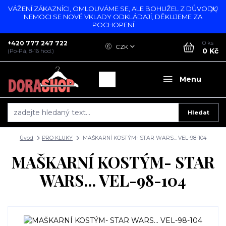
VÁŽENÍ ZÁKAZNÍCI, OMLOUVÁME SE, ALE BOHUŽEL Z DŮVODU
NEMOCI SE NOVÉ VKLADY ODKLÁDAJÍ, DĚKUJEME ZA
POCHOPENÍ
+420 777 247 722
0
ks
CZK
0 Kč
(Po-Pá, 8-16 hod.)
Menu
Hledat
Úvod
PRO KLUKY
MAŠKARNÍ KOSTÝM- STAR WARS... VEL-98-104
MAŠKARNÍ KOSTÝM- STAR
WARS... VEL-98-104