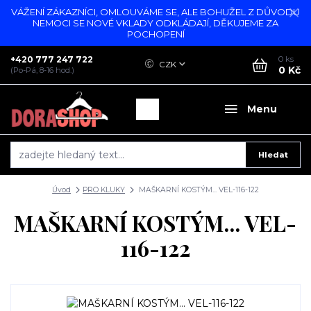
VÁŽENÍ ZÁKAZNÍCI, OMLOUVÁME SE, ALE BOHUŽEL Z DŮVODU
NEMOCI SE NOVÉ VKLADY ODKLÁDAJÍ, DĚKUJEME ZA
POCHOPENÍ
+420 777 247 722
0
ks
CZK
0 Kč
(Po-Pá, 8-16 hod.)
Menu
Hledat
Úvod
PRO KLUKY
MAŠKARNÍ KOSTÝM... VEL-116-122
MAŠKARNÍ KOSTÝM... VEL-
116-122