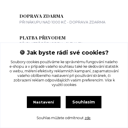
DOPRAVA ZDARMA
PŘI NÁKUPU NAD 1000 KČ - DOPRAVA ZDARMA
PLATBA PŘEVODEM
PŘI PLATBĚ PŘEVODEM - SLEVA 5%
🍪 Jak byste rádi své cookies?
KAŽDÝ TÝDEN NOVÉ ZBOŽÍ
Soubory cookies používáme ke správnému fungování našeho
VKLAD KLUCI - NEDĚLE VKLAD HOLKY - PONDĚLÍ
e-shopu a v případě vašeho souhlasu také ke sledování statistik
o webu, měření efektivity reklamních kampaní, zapamatování
vašeho oblíbeného nastavení při používání stránek, či
KAMENNÝ OBCHOD
zobrazení reklam odpovídajících vašim preferencím.
Více k
využití cookies
NAVŠTIVTE NÁŠ OBCHOD VE SBORU 12 IVANČICE
Souhlasím
Nastavení
Souhlas můžete odmítnout
zde
.
Informace pro zákazníky