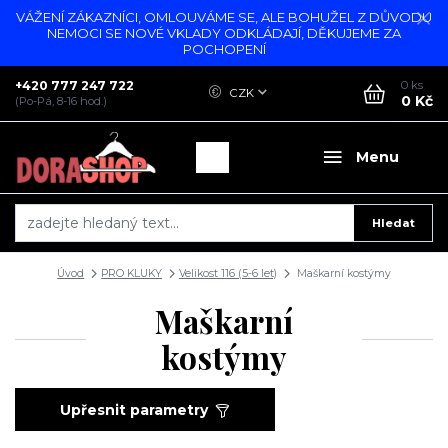
VÁŽENÍ ZÁKAZNÍCI, OMLOUVÁME SE, ALE BOHUŽEL Z DŮVODU
NEMOCI SE NOVÉ VKLADY ODKLÁDAJÍ, DĚKUJEME ZA
POCHOPENÍ
+420 777 247 722
0
ks
CZK
0 Kč
(Po-Pá, 8-16 hod.)
Menu
Hledat
Úvod
PRO KLUKY
Velikost 116 (5-6 let)
Maškarní kostýmy
Maškarní
kostýmy
Upřesnit parametry