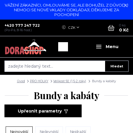
VÁŽENÍ ZÁKAZNÍCI, OMLOUVÁME SE, ALE BOHUŽEL Z DŮVODU
NEMOCI SE NOVÉ VKLADY ODKLÁDAJÍ, DĚKUJEME ZA
POCHOPENÍ
+420 777 247 722
0
ks
CZK
0 Kč
(Po-Pá, 8-16 hod.)
Menu
Hledat
Úvod
PRO HOLKY
Velikost 92 (1,5-2 roky)
Bundy a kabáty
Bundy a kabáty
Upřesnit parametry
Nejnovější
Nejlevnější
Nejdražší