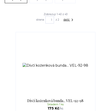
Zobrazuji 1-40 z 43
strana
z 2
další
Dívčí koženková bunda... VEL-92-98
Skladem 1 ks
175 Kč
/
ks