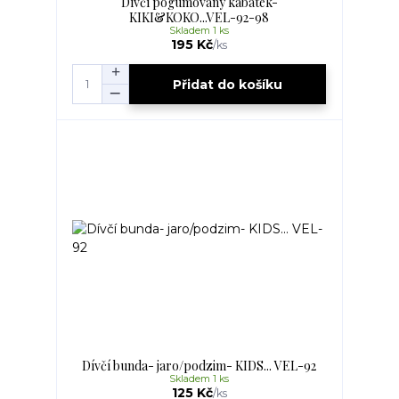
Dívčí pogumovaný kabátek-
KIKI&KOKO...VEL-92-98
Skladem 1 ks
195 Kč
/
ks
Přidat do košíku
Dívčí bunda- jaro/podzim- KIDS... VEL-92
Skladem 1 ks
125 Kč
/
ks