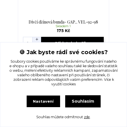
Dívčí džínová bunda- GAP... VEL-92-98
Skladem 1
175 Kč
Přidat do košíku
🍪 Jak byste rádi své cookies?
Soubory cookies používáme ke správnému fungování našeho
e-shopu a v případě vašeho souhlasu také ke sledování statistik
o webu, měření efektivity reklamních kampaní, zapamatování
vašeho oblíbeného nastavení při používání stránek, či
zobrazení reklam odpovídajících vašim preferencím.
Více k
využití cookies
Souhlasím
Nastavení
Souhlas můžete odmítnout
zde
.