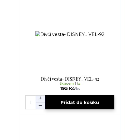
Dívčí vesta- DISNEY... VEL-92
Skladem 1 ks
195 Kč
/
ks
Přidat do košíku