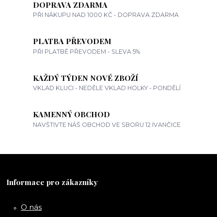
DOPRAVA ZDARMA
PŘI NÁKUPU NAD 1000 KČ - DOPRAVA ZDARMA
PLATBA PŘEVODEM
PŘI PLATBĚ PŘEVODEM - SLEVA 5%
KAŽDÝ TÝDEN NOVÉ ZBOŽÍ
VKLAD KLUCI - NEDĚLE VKLAD HOLKY - PONDĚLÍ
KAMENNÝ OBCHOD
NAVŠTIVTE NÁŠ OBCHOD VE SBORU 12 IVANČICE
Informace pro zákazníky
O nás