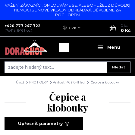
VÁŽENÍ ZÁKAZNÍCI, OMLOUVÁME SE, ALE BOHUŽEL Z DŮVODU
NEMOCI SE NOVÉ VKLADY ODKLÁDAJÍ, DĚKUJEME ZA
POCHOPENÍ
+420 777 247 722
0
ks
CZK
0 Kč
(Po-Pá, 8-16 hod.)
Menu
Hledat
Úvod
PRO HOLKY
Velikost 146 (10-11 let)
Čepice a klobouky
Čepice a
klobouky
Upřesnit parametry