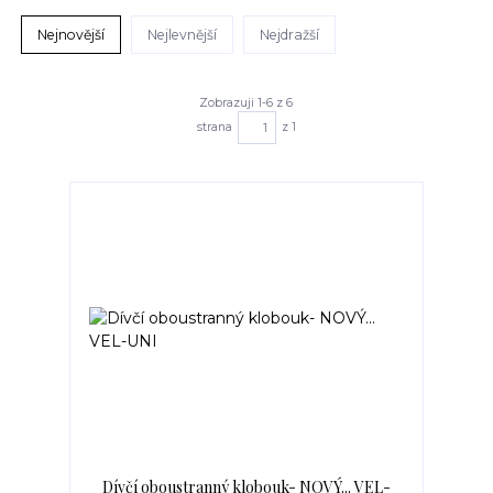
Nejnovější
Nejlevnější
Nejdražší
Zobrazuji 1-6 z 6
strana
z 1
Dívčí oboustranný klobouk- NOVÝ... VEL-