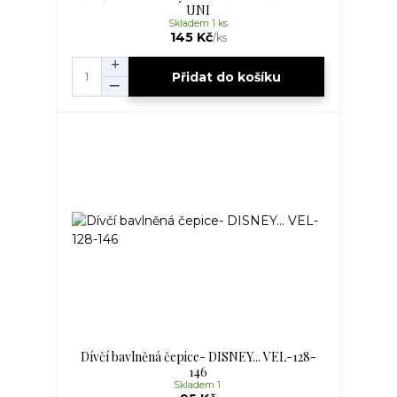
UNI
Skladem 1 ks
145 Kč
/
ks
Přidat do košíku
Dívčí bavlněná čepice- DISNEY... VEL-128-
146
Skladem 1