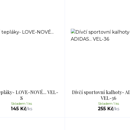
tepláky- LOVE-NOVÉ... VEL-
Dívčí sportovní kalhoty- A
S
VEL-36
Skladem 1 ks
Skladem 1 ks
145 Kč
255 Kč
/
ks
/
ks