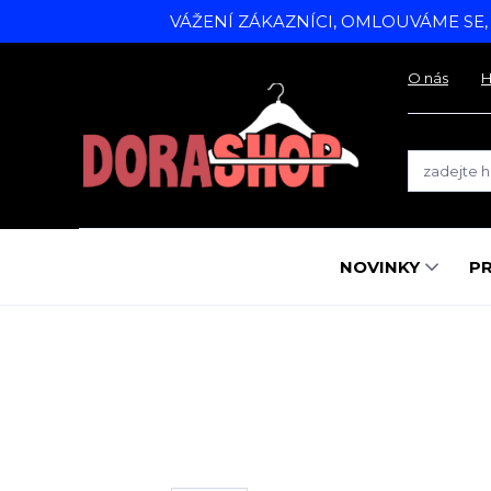
VÁŽENÍ ZÁKAZNÍCI, OMLOUVÁME SE
O nás
H
NOVINKY
P