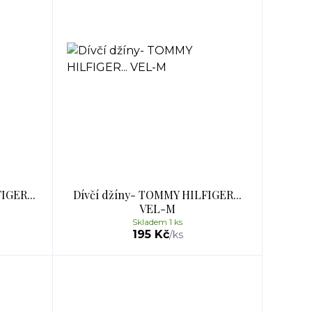
IGER...
Dívčí džíny- TOMMY HILFIGER...
VEL-M
Skladem 1 ks
195 Kč
/
ks