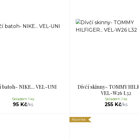
í batoh- NIKE... VEL-UNI
Dívčí skinny- TOMMY HILF
VEL-W26 L32
Skladem 1 ks
Skladem 1 ks
95 Kč
255 Kč
/
ks
/
ks
Novinka