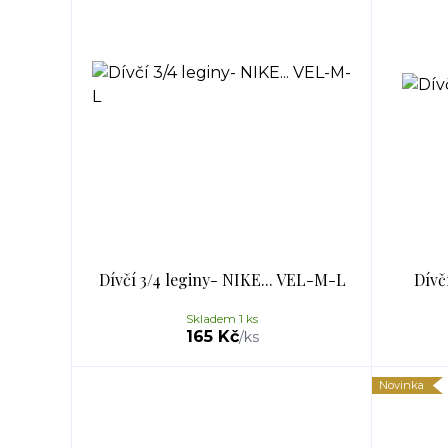
Dívčí 3/4 leginy- NIKE... VEL-M-L
Dívč
Skladem 1 ks
165 Kč
/
ks
Novinka