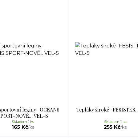
 sportovní leginy- OCEANS
Tepláky široké- FBSISTER..
SPORT-NOVÉ... VEL-S
Skladem 1 ks
Skladem 1 ks
165 Kč
255 Kč
/
ks
/
ks