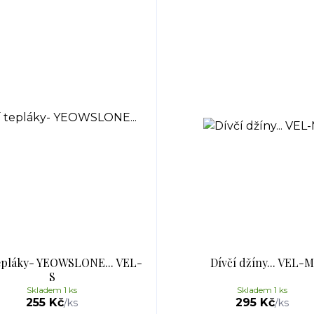
tepláky- YEOWSLONE... VEL-
Dívčí džíny... VEL-M
S
Skladem 1 ks
Skladem 1 ks
255 Kč
295 Kč
/
ks
/
ks