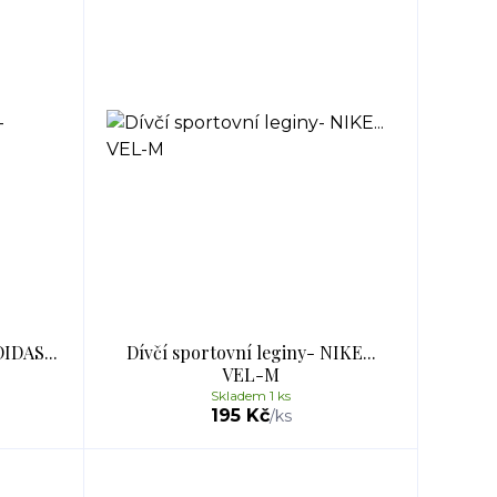
DIDAS...
Dívčí sportovní leginy- NIKE...
VEL-M
Skladem 1 ks
195 Kč
/
ks