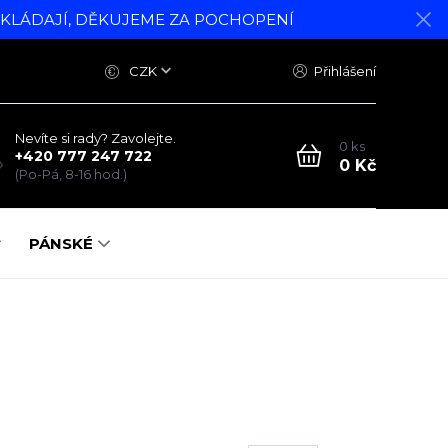
DKLÁDAJÍ, DĚKUJEME ZA POCHOPENÍ
CZK
Přihlášení
Nevíte si rady? Zavolejte.
0
ks
+420 777 247 722
0 Kč
(Po-Pá, 8-16 hod.)
PÁNSKÉ