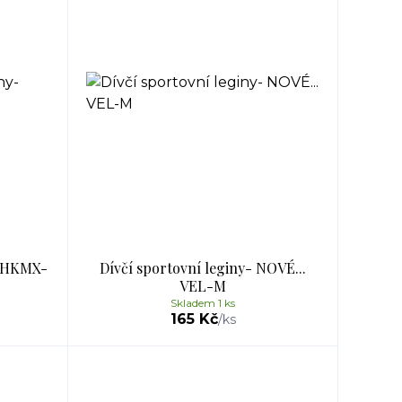
- HKMX-
Dívčí sportovní leginy- NOVÉ...
VEL-M
Skladem 1 ks
165 Kč
/
ks