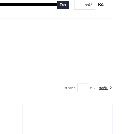
Kč
Do
strana
z 5
další