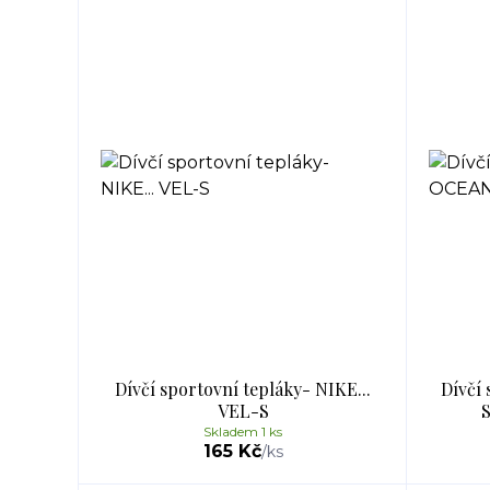
Dívčí sportovní tepláky- NIKE...
Dívčí
VEL-S
Skladem 1 ks
165 Kč
/
ks