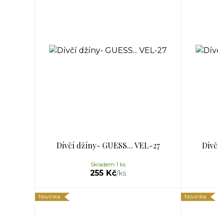
Dívčí džíny- GUESS... VEL-27
Dívč
Skladem 1 ks
255 Kč
/
ks
Novinka
Novinka