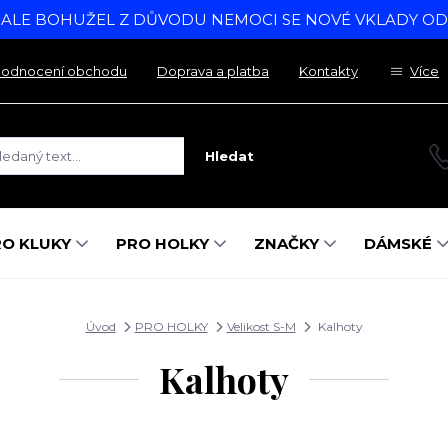
, ALE BOHUŽEL Z DŮVODU NEMOCI SE NOVÉ VKLADY O
odnocení obchodu
Doprava a platba
Kontakty
Více
Hledat
RO KLUKY
PRO HOLKY
ZNAČKY
DÁMSKÉ
Úvod
PRO HOLKY
Velikost S-M
Kalhoty
Kalhoty