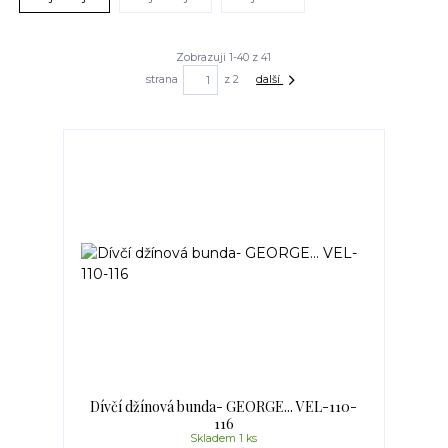
Zobrazuji 1-40 z 41
strana
z 2
další
Dívčí džínová bunda- GEORGE... VEL-110-
116
Skladem 1 ks