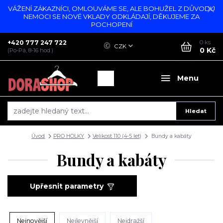
VÁŽENÍ ZÁKAZNÍCI, OMLOUVÁME SE, ALE BOHUŽEL Z DŮVODU
NEMOCI SE NOVÉ VKLADY ODKLÁDAJÍ, DĚKUJEME ZA
POCHOPENÍ
+420 777 247 722
0
ks
CZK
0 Kč
(Po-Pá, 8-16 hod.)
Menu
Hledat
Úvod
PRO HOLKY
Velikost 110 (4-5 let)
Bundy a kabáty
Bundy a kabáty
Upřesnit parametry
Nejnovější
Nejlevnější
Nejdražší