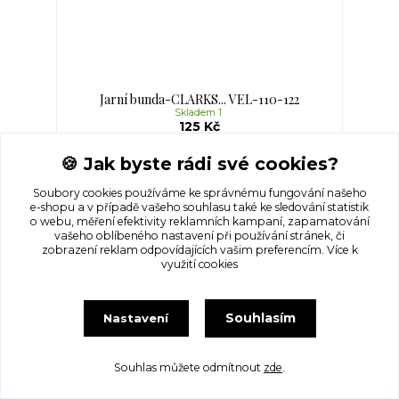
Jarní bunda-CLARKS... VEL-110-122
Skladem 1
125 Kč
🍪 Jak byste rádi své cookies?
Přidat do košíku
Soubory cookies používáme ke správnému fungování našeho
e-shopu a v případě vašeho souhlasu také ke sledování statistik
o webu, měření efektivity reklamních kampaní, zapamatování
vašeho oblíbeného nastavení při používání stránek, či
zobrazení reklam odpovídajících vašim preferencím.
Více k
využití cookies
Souhlasím
Nastavení
Souhlas můžete odmítnout
zde
.