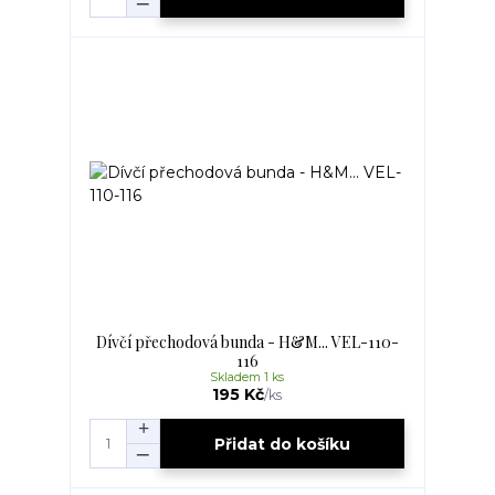
Dívčí přechodová bunda - H&M... VEL-110-
116
Skladem 1 ks
195 Kč
/
ks
Přidat do košíku