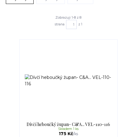
Zobrazuji 1-8 z 8
strana
z 1
Dívčí heboučký župan- C&A... VEL-110-116
Skladem 1 ks
175 Kč
/
ks