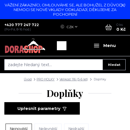
VÁŽENÍ ZÁKAZNÍCI, OMLOUVÁME SE, ALE BOHUŽEL Z DŮVODU
NEMOCI SE NOVÉ VKLADY ODKLÁDAJÍ, DĚKUJEME ZA
POCHOPENÍ
+420 777 247 722
0
ks
CZK
0 Kč
(Po-Pá, 8-16 hod.)
Menu
Hledat
Úvod
PRO HOLKY
Velikost 116 (5-6 let)
Doplňky
Doplňky
Upřesnit parametry
Nejnovější
Nejlevnější
Nejdražší