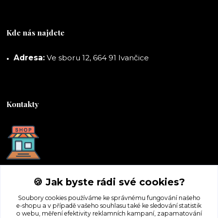
Kde nás najdete
Adresa:
Ve sboru 12, 664 91 Ivančice
Kontakty
DORASHOP
🍪 Jak byste rádi své cookies?
+420 777 247 722
Soubory cookies používáme ke správnému fungování našeho
(Po-Pá, 8-16 hod.)
e-shopu a v případě vašeho souhlasu také ke sledování statistik
o webu, měření efektivity reklamních kampaní, zapamatování