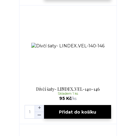
Dívčí šaty- LINDEX..VEL-140-146
Skladem 1 ks
95 Kč
/
ks
Přidat do košíku