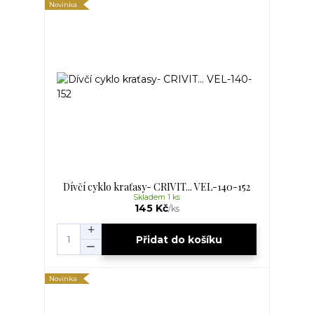
Novinka
Dívčí cyklo kraťasy- CRIVIT... VEL-140-152
Skladem 1 ks
145 Kč
/
ks
Přidat do košíku
Novinka