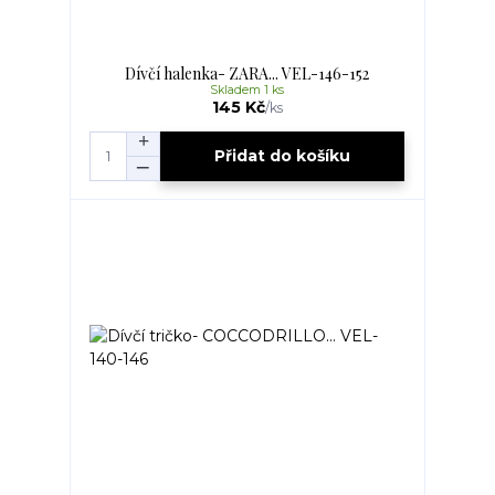
Dívčí halenka- ZARA... VEL-146-152
Skladem 1 ks
145 Kč
/
ks
Přidat do košíku