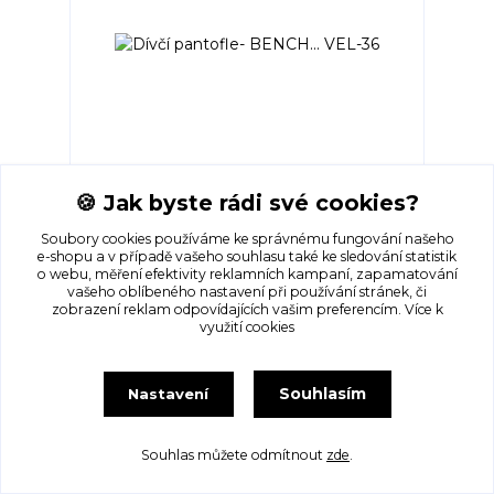
🍪 Jak byste rádi své cookies?
Dívčí pantofle- BENCH... VEL-36
Skladem 1 ks
155 Kč
/
ks
Soubory cookies používáme ke správnému fungování našeho
e-shopu a v případě vašeho souhlasu také ke sledování statistik
o webu, měření efektivity reklamních kampaní, zapamatování
Přidat do košíku
vašeho oblíbeného nastavení při používání stránek, či
zobrazení reklam odpovídajících vašim preferencím.
Více k
využití cookies
Souhlasím
Nastavení
Souhlas můžete odmítnout
zde
.