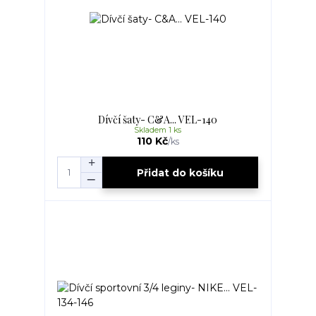
Dívčí šaty- C&A... VEL-140
Skladem 1 ks
110 Kč
/
ks
Přidat do košíku