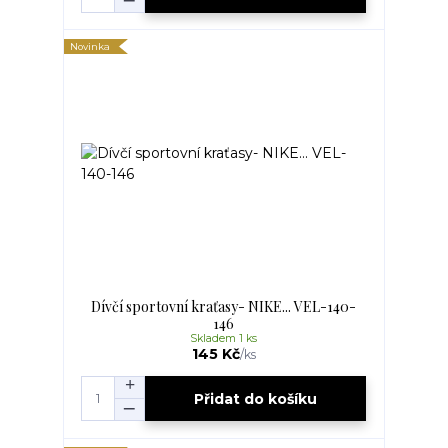
Novinka
Dívčí sportovní kraťasy- NIKE... VEL-140-
146
Skladem 1 ks
145 Kč
/
ks
Přidat do košíku