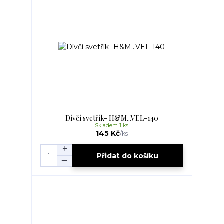
Dívčí svetřík- H&M...VEL-140
Skladem 1 ks
145 Kč
/
ks
Přidat do košíku