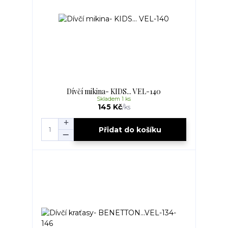
Dívčí mikina- KIDS... VEL-140
Skladem 1 ks
145 Kč
/
ks
Přidat do košíku