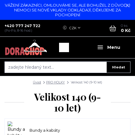
VÁŽENÍ ZÁKAZNÍCI, OMLOUVÁME SE, ALE BOHUŽEL Z DŮVODU
NEMOCI SE NOVÉ VKLADY ODKLÁDAJÍ, DĚKUJEME ZA
POCHOPENÍ
+420 777 247 722
0
ks
CZK
0 Kč
(Po-Pá, 8-16 hod.)
Menu
Hledat
Úvod
PRO HOLKY
Velikost 140 (9-10 let)
Velikost 140 (9-
10 let)
Bundy a kabáty