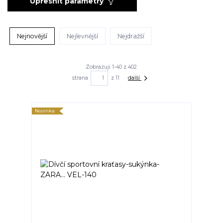
Upřesnit parametry
Nejnovější
Nejlevnější
Nejdražší
Zobrazuji 1-40 z 402
strana
z 11
další
Novinka