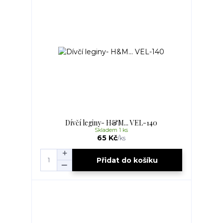
Dívčí leginy- H&M... VEL-140
Skladem 1 ks
65 Kč
/
ks
Přidat do košíku