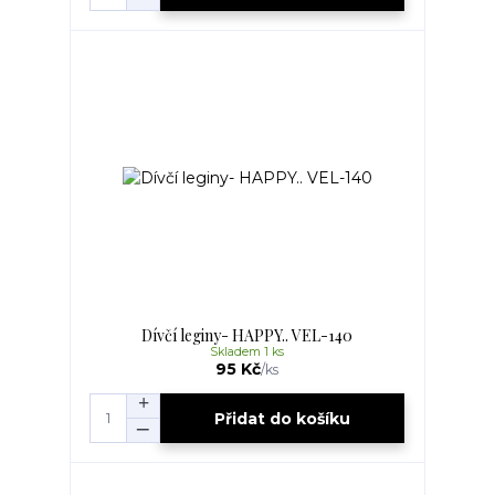
Dívčí leginy- HAPPY.. VEL-140
Skladem 1 ks
95 Kč
/
ks
Přidat do košíku