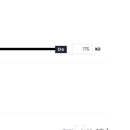
Kč
Do
strana
z 2
další