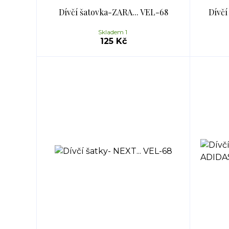
Dívčí šatovka-ZARA... VEL-68
Dívč
Skladem 1
125 Kč