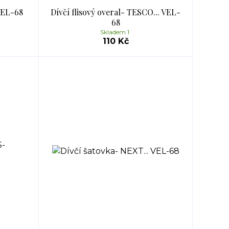
VEL-68
Dívčí flisový overal- TESCO... VEL-
68
Skladem 1
110 Kč