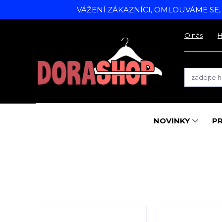
VÁŽENÍ ZÁKAZNÍCI, OMLOUVÁME SE
O nás
H
NOVINKY
P