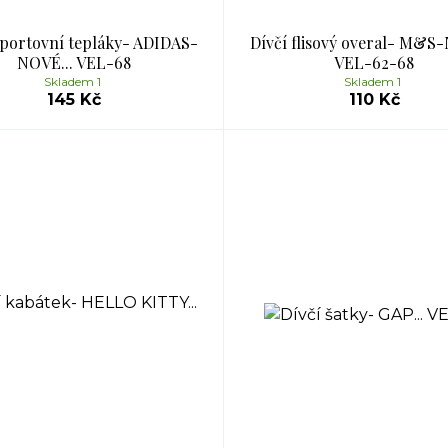
sportovní tepláky- ADIDAS-
Dívčí flisový overal- M&S-
NOVÉ... VEL-68
VEL-62-68
Skladem 1
Skladem 1
145 Kč
110 Kč