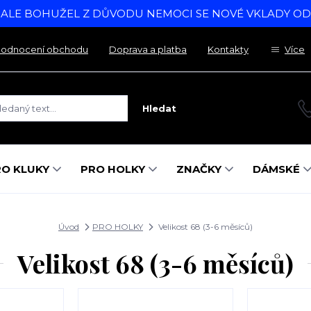
, ALE BOHUŽEL Z DŮVODU NEMOCI SE NOVÉ VKLADY O
odnocení obchodu
Doprava a platba
Kontakty
Více
Hledat
RO KLUKY
PRO HOLKY
ZNAČKY
DÁMSKÉ
Úvod
PRO HOLKY
Velikost 68 (3-6 měsíců)
Velikost 68 (3-6 měsíců)