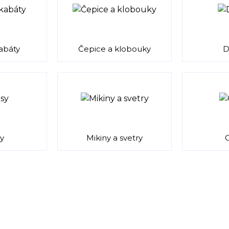
abáty
Čepice a klobouky
D
y
Mikiny a svetry
O