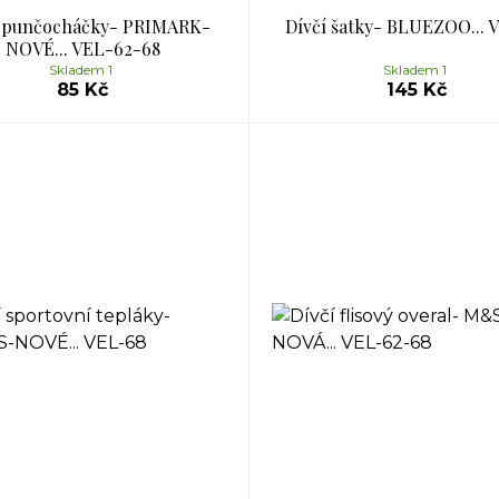
í punčocháčky- PRIMARK-
Dívčí šatky- BLUEZOO... 
NOVÉ... VEL-62-68
Skladem 1
Skladem 1
85 Kč
145 Kč