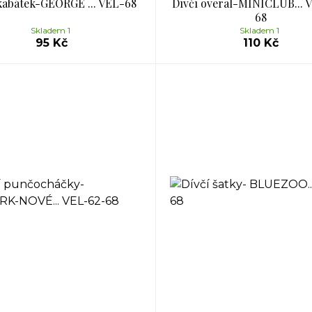
kabátek-GEORGE ... VEL-68
Dívčí overal-MINICLUB... 
68
Skladem 1
Skladem 1
95 Kč
110 Kč