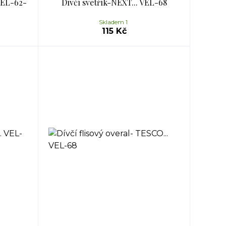
VEL-62-
Dívčí svetřík-NEXT... VEL-68
Skladem 1
115 Kč