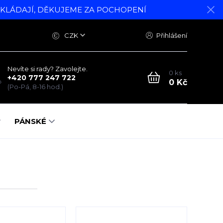
DKLÁDAJÍ, DĚKUJEME ZA POCHOPENÍ
CZK
Přihlášení
Nevíte si rady? Zavolejte.
0
ks
+420 777 247 722
0 Kč
(Po-Pá, 8-16 hod.)
PÁNSKÉ