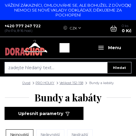
VÁŽENÍ ZÁKAZNÍCI, OMLOUVÁME SE, ALE BOHUŽEL Z DŮVODU
NEMOCI SE NOVÉ VKLADY ODKLÁDAJÍ, DĚKUJEME ZA
POCHOPENÍ
+420 777 247 722
0
ks
CZK
0 Kč
(Po-Pá, 8-16 hod.)
Menu
Hledat
Úvod
PRO HOLKY
Velikost 152-158
Bundy a kabáty
Bundy a kabáty
Upřesnit parametry
Nejnovější
Nejlevnější
Nejdražší