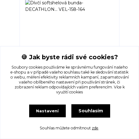
Dívčí softshelová bunda- DECATHLON...
VEL-158-164
🍪 Jak byste rádi své cookies?
Skladem 1
355 Kč
Soubory cookies používáme ke správnému fungování našeho
e-shopu a v případě vašeho souhlasu také ke sledování statistik
o webu, měření efektivity reklamních kampaní, zapamatování
Přidat do košíku
vašeho oblíbeného nastavení při používání stránek, či
zobrazení reklam odpovídajících vašim preferencím.
Více k
využití cookies
Souhlasím
Nastavení
Souhlas můžete odmítnout
zde
.