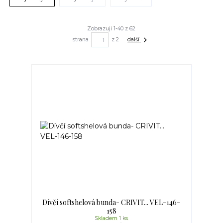
Zobrazuji 1-40 z 62
strana
z 2
další
Dívčí softshelová bunda- CRIVIT... VEL-146-
158
Skladem 1 ks