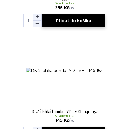
Skladem 1 ks
255 Kč
/
ks
Přidat do košíku
Dívčí lehká bunda- YD... VEL-146-152
Skladem 1 ks
145 Kč
/
ks