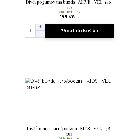
Dívčí pogumovaná bunda- ALIVE... VEL-146-
152
Skladem 1 ks
195 Kč
/
ks
Přidat do košíku
Dívčí bunda- jaro/podzim- KIDS... VEL-158-
164
Skladem 1 ks