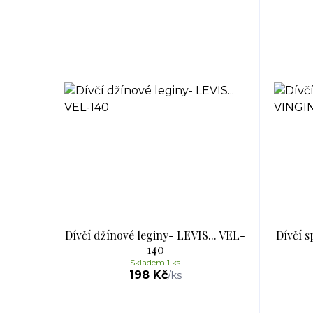
Dívčí džínové leginy- LEVIS... VEL-
Dívčí s
140
Skladem 1 ks
198 Kč
/
ks