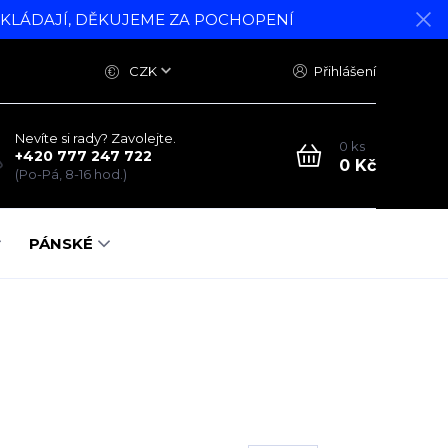
DKLÁDAJÍ, DĚKUJEME ZA POCHOPENÍ
CZK
Přihlášení
Nevíte si rady? Zavolejte.
0
ks
+420 777 247 722
0 Kč
(Po-Pá, 8-16 hod.)
PÁNSKÉ