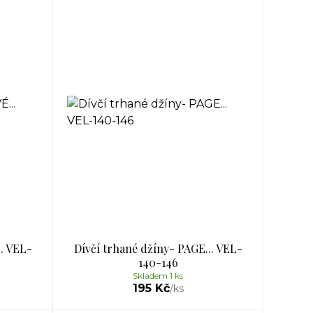
. VEL-
Dívčí trhané džíny- PAGE... VEL-
140-146
Skladem 1 ks
195 Kč
/
ks