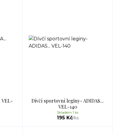
. VEL-
Dívčí sportovní leginy- ADIDAS...
VEL-140
Skladem 1 ks
195 Kč
/
ks