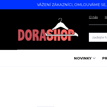
VÁŽENÍ ZÁKAZNÍCI, OMLOUVÁME SE
O nás
H
NOVINKY
P