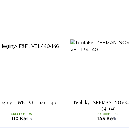
leginy- F&F... VEL-140-146
Tepláky- ZEEMAN-NOVÉ..
134-140
Skladem 1 ks
Skladem 1 ks
110 Kč
145 Kč
/
ks
/
ks