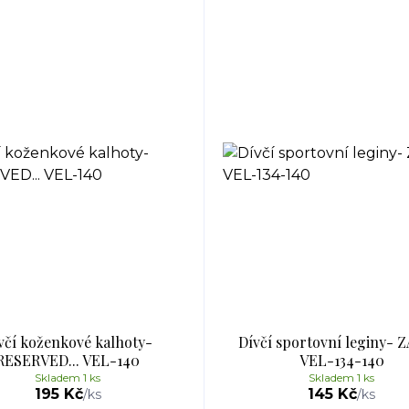
včí koženkové kalhoty-
Dívčí sportovní leginy- Z
RESERVED... VEL-140
VEL-134-140
Skladem 1 ks
Skladem 1 ks
195 Kč
145 Kč
/
ks
/
ks