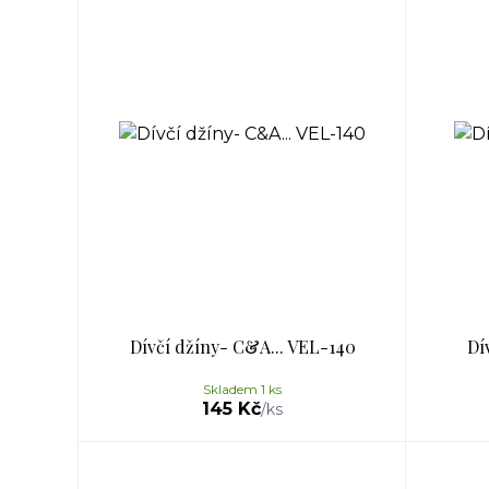
Dívčí džíny- C&A... VEL-140
Dí
Skladem 1 ks
145 Kč
/
ks