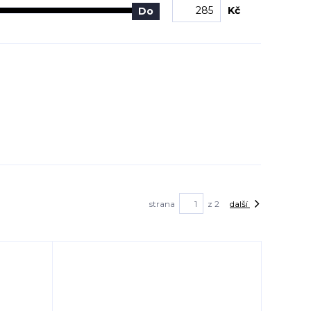
Kč
Do
strana
z 2
další