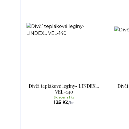
Dívčí teplákové leginy- LINDEX...
Dívčí
VEL-140
Skladem 1 ks
125 Kč
/
ks