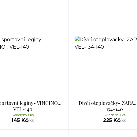
portovní leginy- VINGINO...
Dívčí oteplovačky- ZARA..
VEL-140
134-140
Skladem 1 ks
Skladem 1 ks
145 Kč
225 Kč
/
ks
/
ks