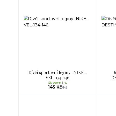
Dívčí sportovní leginy- NIKE...
Dí
VEL-134-146
DE
Skladem 1 ks
145 Kč
/
ks