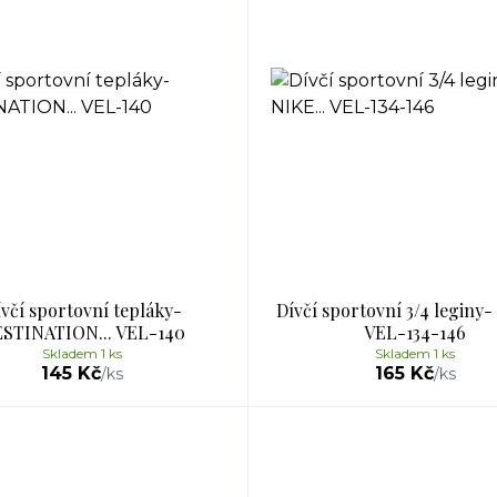
včí sportovní tepláky-
Dívčí sportovní 3/4 leginy-
STINATION... VEL-140
VEL-134-146
Skladem 1 ks
Skladem 1 ks
145 Kč
165 Kč
/
ks
/
ks