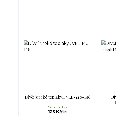
Dívčí široké tepláky... VEL-140-146
Dí
Skladem 1 ks
125 Kč
/
ks