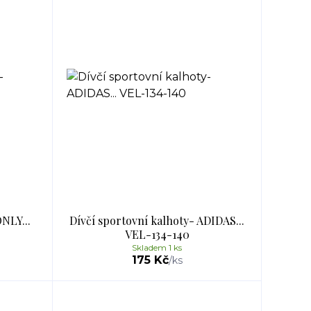
NLY...
Dívčí sportovní kalhoty- ADIDAS...
VEL-134-140
Skladem 1 ks
175 Kč
/
ks