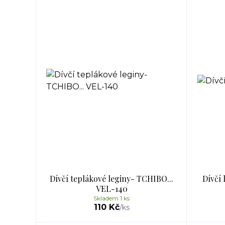
Dívčí teplákové leginy- TCHIBO...
Dívčí 
VEL-140
Skladem 1 ks
110 Kč
/
ks