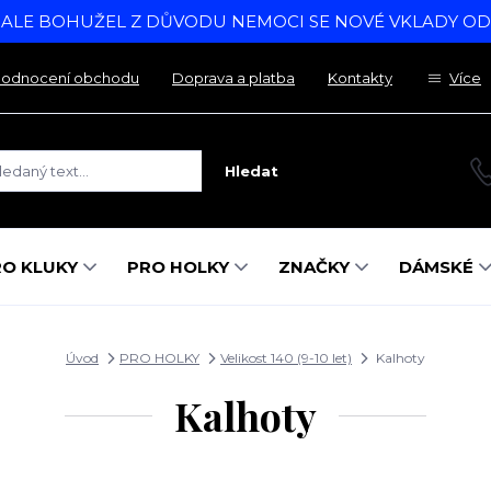
, ALE BOHUŽEL Z DŮVODU NEMOCI SE NOVÉ VKLADY O
odnocení obchodu
Doprava a platba
Kontakty
Více
Hledat
RO KLUKY
PRO HOLKY
ZNAČKY
DÁMSKÉ
Úvod
PRO HOLKY
Velikost 140 (9-10 let)
Kalhoty
Kalhoty