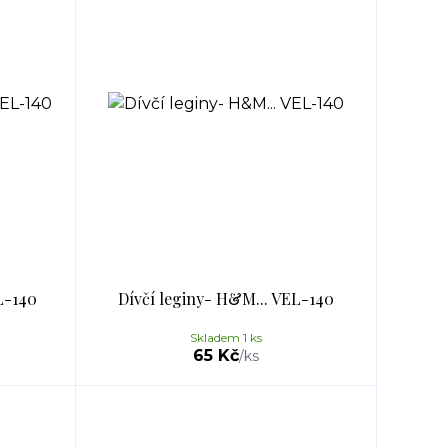
L-140
Dívčí leginy- H&M... VEL-140
Skladem 1 ks
65 Kč
/
ks