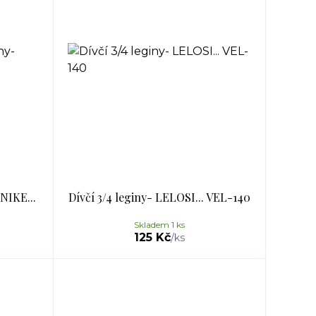
 NIKE...
Dívčí 3/4 leginy- LELOSI... VEL-140
Skladem 1 ks
125 Kč
/
ks