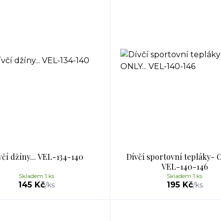
včí džíny... VEL-134-140
Dívčí sportovní tepláky- O
VEL-140-146
Skladem 1 ks
Skladem 1 ks
145 Kč
195 Kč
/
ks
/
ks