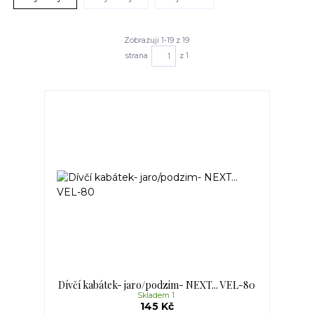
Zobrazuji 1-19 z 19
strana
z 1
Dívčí kabátek- jaro/podzim- NEXT... VEL-80
Skladem 1
145 Kč