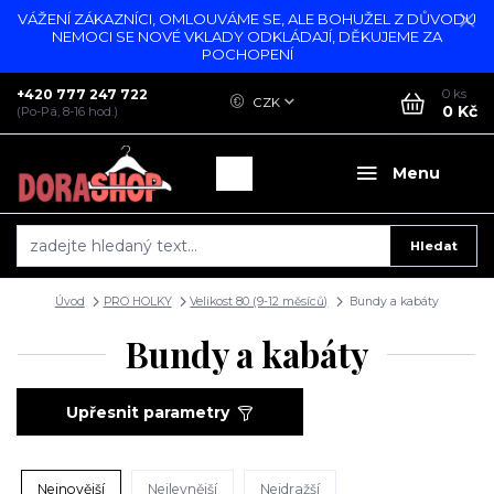
VÁŽENÍ ZÁKAZNÍCI, OMLOUVÁME SE, ALE BOHUŽEL Z DŮVODU
NEMOCI SE NOVÉ VKLADY ODKLÁDAJÍ, DĚKUJEME ZA
POCHOPENÍ
+420 777 247 722
0
ks
CZK
0 Kč
(Po-Pá, 8-16 hod.)
Menu
Hledat
Úvod
PRO HOLKY
Velikost 80 (9-12 měsíců)
Bundy a kabáty
Bundy a kabáty
Upřesnit parametry
Nejnovější
Nejlevnější
Nejdražší