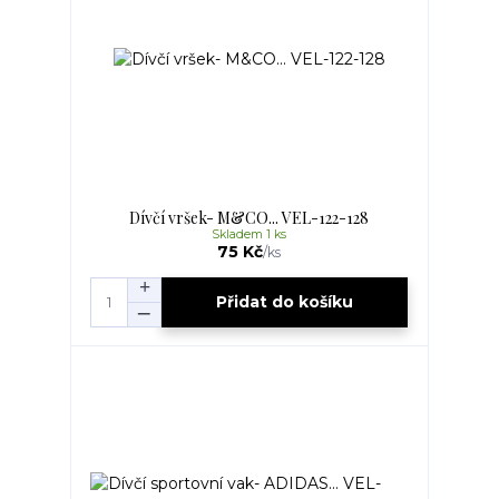
Dívčí vršek- M&CO... VEL-122-128
Skladem 1 ks
75 Kč
/
ks
Přidat do košíku