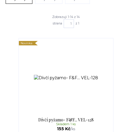
Zobrazuji 1-14 z 14
strana
z 1
Novinka
Dívčí pyžamo- F&F... VEL-128
Skladem 1 ks
155 Kč
/
ks