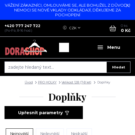
VÁŽENÍ ZÁKAZNÍCI, OMLOUVÁME SE, ALE BOHUŽEL Z DŮVODU
NEMOCI SE NOVÉ VKLADY ODKLÁDAJÍ, DĚKUJEME ZA
POCHOPENÍ
+420 777 247 722
0
ks
CZK
0 Kč
(Po-Pá, 8-16 hod.)
Menu
Hledat
Úvod
PRO HOLKY
Velikost 128 (7-8 let)
Doplňky
Doplňky
Upřesnit parametry
Nejnovější
Nejlevnější
Nejdražší