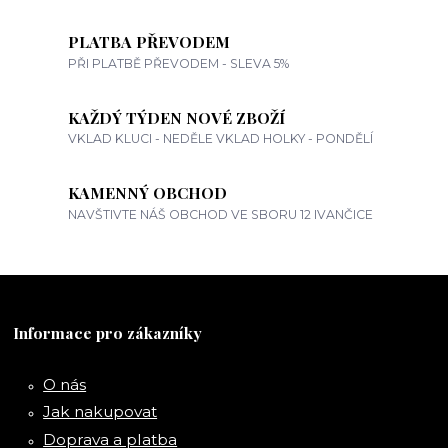
PLATBA PŘEVODEM
PŘI PLATBĚ PŘEVODEM - SLEVA 5%
KAŽDÝ TÝDEN NOVÉ ZBOŽÍ
VKLAD KLUCI - NEDĚLE VKLAD HOLKY - PONDĚLÍ
KAMENNÝ OBCHOD
NAVŠTIVTE NÁŠ OBCHOD VE SBORU 12 IVANČICE
Informace pro zákazníky
O nás
Jak nakupovat
Doprava a platba