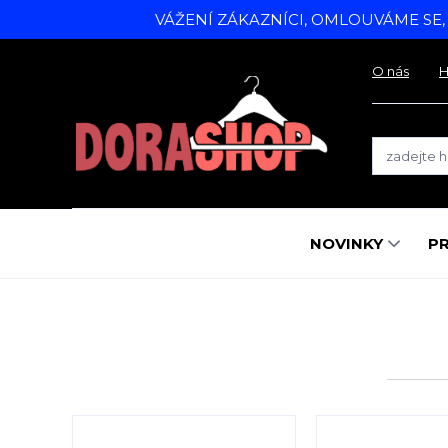
VÁŽENÍ ZÁKAZNÍCI, OMLOUVÁME SE
O nás
H
NOVINKY
P