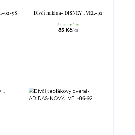
EL-92-98
Dívčí mikina- DISNEY... VEL-92
Skladem 1 ks
85 Kč
/
ks