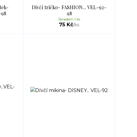
tek-
Dívčí tričko- FASHION... VEL-92-
-98
98
Skladem 1 ks
75 Kč
/
ks