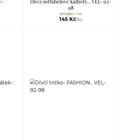
y-
Dívčí softshelové kalhoty... VEL-92-
98
Skladem 1 ks
145 Kč
/
ks