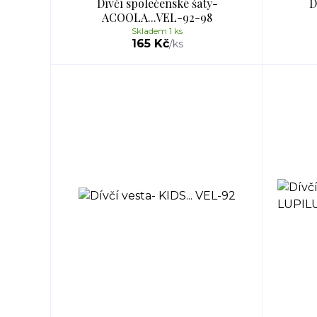
Dívčí společenské šaty-
D
ACOOLA...VEL-92-98
Skladem 1 ks
165 Kč
/
ks