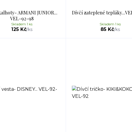
kalhoty- ARMANI JUNIOR...
Dívčí zateplené tepláky...V
VEL-92-98
Skladem 1 ks
Skladem 1 ks
125 Kč
85 Kč
/
ks
/
ks