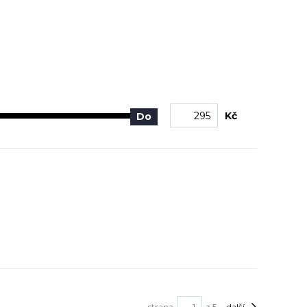
Kč
Do
strana
z 5
další