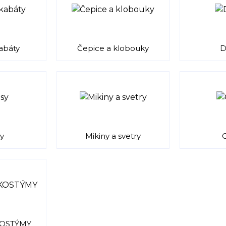
abáty
Čepice a klobouky
D
y
Mikiny a svetry
O
KOSTÝMY