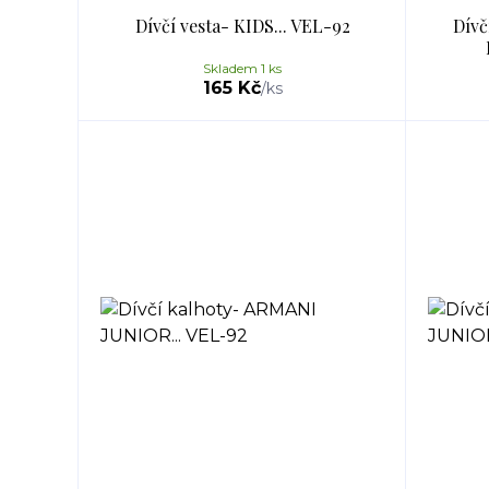
Dívčí vesta- KIDS... VEL-92
Dívč
Skladem 1 ks
165 Kč
/
ks