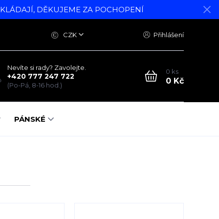
DKLÁDAJÍ, DĚKUJEME ZA POCHOPENÍ
CZK
Přihlášení
Nevíte si rady? Zavolejte.
0
ks
+420 777 247 722
0 Kč
(Po-Pá, 8-16 hod.)
PÁNSKÉ