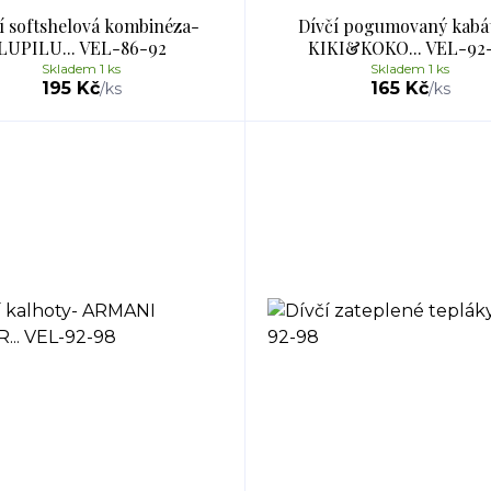
í softshelová kombinéza-
Dívčí pogumovaný kabá
LUPILU... VEL-86-92
KIKI&KOKO... VEL-92
Skladem 1 ks
Skladem 1 ks
195 Kč
165 Kč
/
ks
/
ks