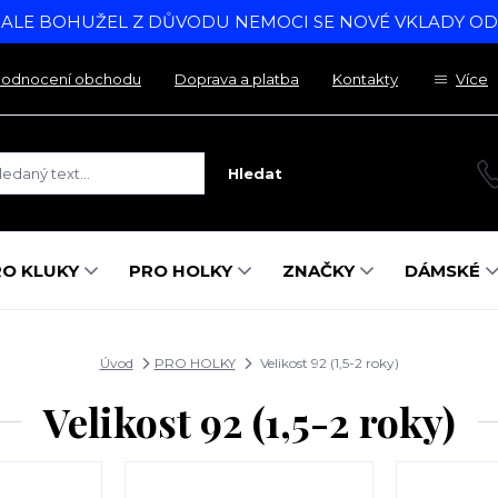
, ALE BOHUŽEL Z DŮVODU NEMOCI SE NOVÉ VKLADY O
odnocení obchodu
Doprava a platba
Kontakty
Více
Hledat
RO KLUKY
PRO HOLKY
ZNAČKY
DÁMSKÉ
Úvod
PRO HOLKY
Velikost 92 (1,5-2 roky)
Velikost 92 (1,5-2 roky)