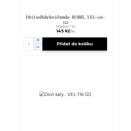
Dívčí softshelová bunda- ROSSI... VEL-116-
122
Skladem 1 ks
145 Kč
/
ks
Přidat do košíku