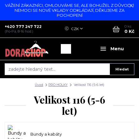
VÁŽENÍ ZÁKAZNÍCI, OMLOUVÁME SE, ALE BOHUŽEL Z DŮVODU
NEMOCI SE NOVÉ VKLADY ODKLÁDAJÍ, DĚKUJEME ZA
POCHOPENÍ
+420 777 247 722
0
ks
CZK
0 Kč
(Po-Pá, 8-16 hod.)
Menu
Hledat
Úvod
PRO HOLKY
Velikost 116 (5-6 let)
Velikost 116 (5-6
let)
Bundy a kabáty