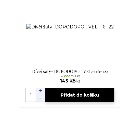
Dívčí šaty- DOPODOPO... VEL-116-122
Skladem 1 ks
145 Kč
/
ks
Přidat do košíku