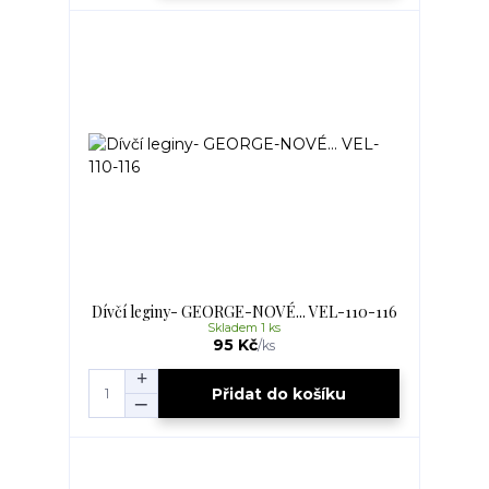
Dívčí leginy- GEORGE-NOVÉ... VEL-110-116
Skladem 1 ks
95 Kč
/
ks
Přidat do košíku