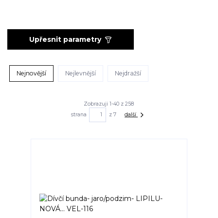
Upřesnit parametry
Nejnovější
Nejlevnější
Nejdražší
Zobrazuji 1-40 z 258
strana
z 7
další