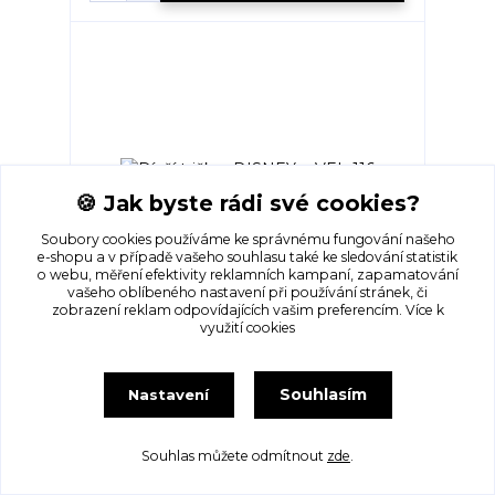
🍪 Jak byste rádi své cookies?
Soubory cookies používáme ke správnému fungování našeho
e-shopu a v případě vašeho souhlasu také ke sledování statistik
o webu, měření efektivity reklamních kampaní, zapamatování
vašeho oblíbeného nastavení při používání stránek, či
zobrazení reklam odpovídajících vašim preferencím.
Více k
Dívčí tričko- DISNEY ... VEL-116
využití cookies
Skladem 1 ks
65 Kč
/
ks
Souhlasím
Nastavení
Přidat do košíku
Souhlas můžete odmítnout
zde
.