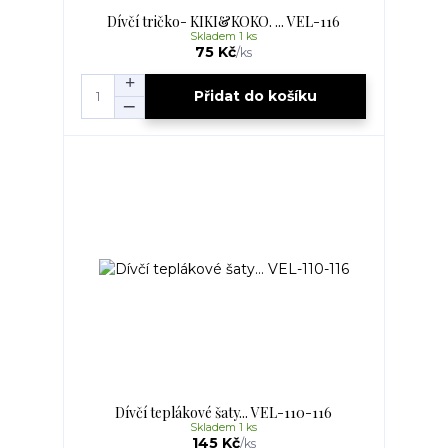
Dívčí tričko- KIKI&KOKO. ... VEL-116
Skladem 1 ks
75 Kč
/
ks
Přidat do košíku
Dívčí teplákové šaty... VEL-110-116
Skladem 1 ks
145 Kč
/
ks