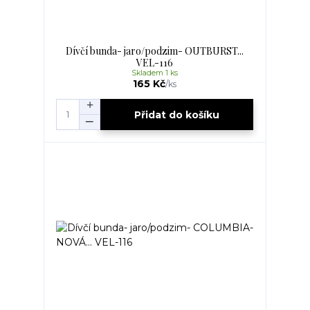
Dívčí bunda- jaro/podzim- OUTBURST...
VEL-116
Skladem 1 ks
165 Kč
/
ks
Přidat do košíku