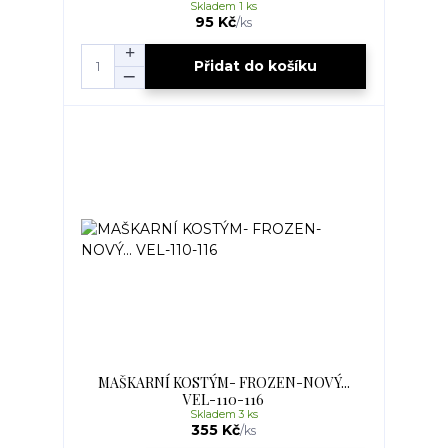
Skladem 1 ks
95 Kč
/
ks
Přidat do košíku
MAŠKARNÍ KOSTÝM- FROZEN-NOVÝ...
VEL-110-116
Skladem 3 ks
355 Kč
/
ks