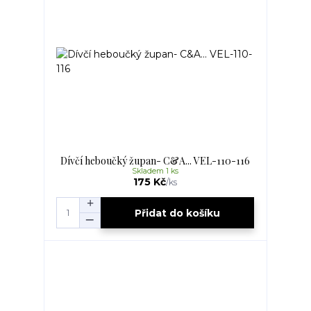
Dívčí heboučký župan- C&A... VEL-110-116
Skladem 1 ks
175 Kč
/
ks
Přidat do košíku