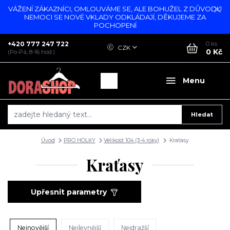
VÁŽENÍ ZÁKAZNÍCI, OMLOUVÁME SE, ALE BOHUŽEL Z DŮVODU
NEMOCI SE NOVÉ VKLADY ODKLÁDAJÍ, DĚKUJEME ZA
POCHOPENÍ
+420 777 247 722
0
ks
CZK
0 Kč
(Po-Pá, 8-16 hod.)
Menu
Hledat
Úvod
PRO HOLKY
Velikost 104 (3-4 roky)
Kraťasy
Kraťasy
Upřesnit parametry
Nejnovější
Nejlevnější
Nejdražší