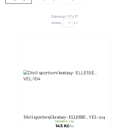
Zobrazuji 1-17 z 17
strana
z 1
Dívčí sportovní kraťasy- ELLESSE... VEL-104
Skladem 1 ks
145 Kč
/
ks