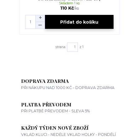
Skladem 1 ks
110 Kč
/
ks
Přidat do košíku
strana
z 1
DOPRAVA ZDARMA
PŘI NÁKUPU NAD 1000 KČ - DOPRAVA ZDARMA
PLATBA PŘEVODEM
PŘI PLATBĚ PŘEVODEM - SLEVA 5%
KAŽDÝ TÝDEN NOVÉ ZBOŽÍ
VKLAD KLUCI - NEDĚLE VKLAD HOLKY - PONDĚLÍ