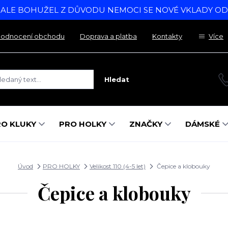
, ALE BOHUŽEL Z DŮVODU NEMOCI SE NOVÉ VKLADY O
odnocení obchodu
Doprava a platba
Kontakty
Více
Hledat
RO KLUKY
PRO HOLKY
ZNAČKY
DÁMSKÉ
Úvod
PRO HOLKY
Velikost 110 (4-5 let)
Čepice a klobouky
Čepice a klobouky