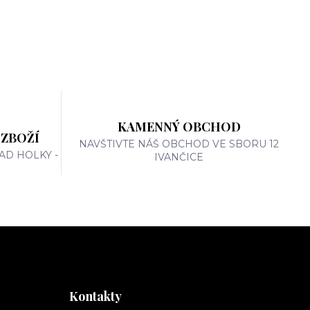
KAMENNÝ OBCHOD
 ZBOŽÍ
NAVŠTIVTE NÁŠ OBCHOD VE SBORU 12
AD HOLKY -
IVANČICE
Kontakty