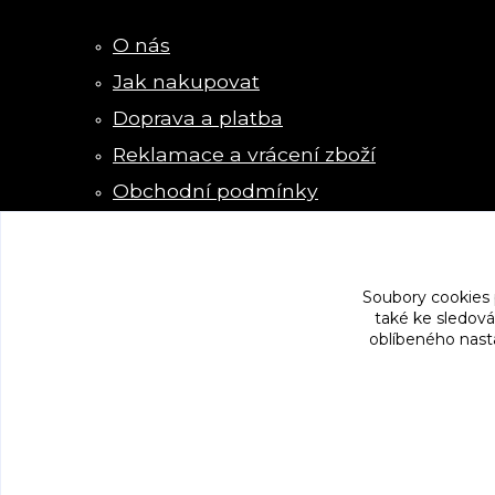
O nás
Jak nakupovat
Doprava a platba
Reklamace a vrácení zboží
Obchodní podmínky
Kontakty
Soubory cookies
také ke sledová
oblíbeného nasta