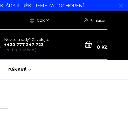
DKLÁDAJÍ, DĚKUJEME ZA POCHOPENÍ
CZK
Přihlášení
Nevíte si rady? Zavolejte.
0
ks
+420 777 247 722
0 Kč
(Po-Pá, 8-16 hod.)
PÁNSKÉ