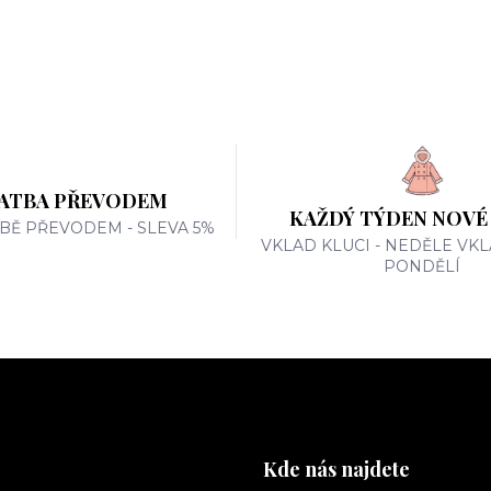
ATBA PŘEVODEM
KAŽDÝ TÝDEN NOVÉ
TBĚ PŘEVODEM - SLEVA 5%
VKLAD KLUCI - NEDĚLE VKL
PONDĚLÍ
Kde nás najdete