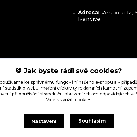
Adresa:
Ve sboru 12, 
Ivančice
🍪 Jak byste rádi své cookies?
 používáme ke správnému fungování našeho e-shopu a v případě
ní statistik o webu, měření efektivity reklamních kampaní, zap
vení při používání stránek, či zobrazení reklam odpovídajících v
Více k využití cookies
Souhlasím
Nastavení
Vytvořeno na
Eshop-rychle.cz