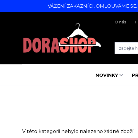
VÁŽENÍ ZÁKAZNÍCI, OMLOUVÁME SE
O nás
H
NOVINKY
P
V této kategorii nebylo nalezeno žádné zboží.