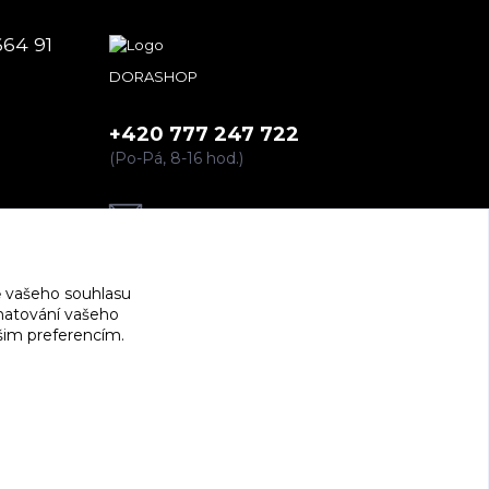
664 91
DORASHOP
+420 777 247 722
(Po-Pá, 8-16 hod.)
dorashopp@seznam.cz
 vašeho souhlasu
amatování vašeho
ašim preferencím.