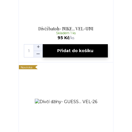
Dívčí batoh- NIKE... VEL-UNI
Skladem 1 ks
95 Kč
/
ks
Přidat do košíku
Novinka