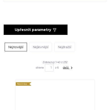
Upřesnit parametry
Nejnovější
Nejlevnější
Nejdražší
Zobrazuji 1-40 z 232
strana
z 6
další
Novinka