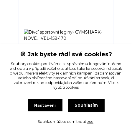
🍪 Jak byste rádi své cookies?
Soubory cookies používáme ke správnému fungování našeho
e-shopu a v případě vašeho souhlasu také ke sledování statistik
o webu, měření efektivity reklamních kampaní, zapamatování
Dívčí sportovní leginy- GYMSHARK-NOVÉ...
vašeho oblíbeného nastavení při používání stránek, či
VEL-158-170
zobrazení reklam odpovídajících vašim preferencím.
Více k
Skladem 1 ks
využití cookies
195 Kč
/
ks
Přidat do košíku
Souhlasím
Nastavení
Souhlas můžete odmítnout
zde
.