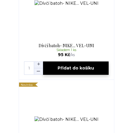
Dívčí batoh- NIKE... VEL-UNI
Skladem 1 ks
95 Kč
/
ks
Přidat do košíku
Novinka