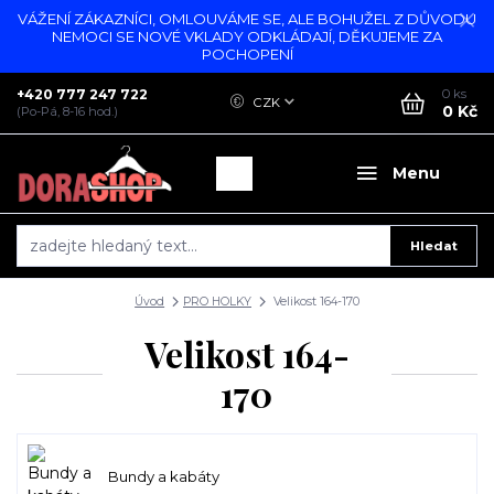
VÁŽENÍ ZÁKAZNÍCI, OMLOUVÁME SE, ALE BOHUŽEL Z DŮVODU
NEMOCI SE NOVÉ VKLADY ODKLÁDAJÍ, DĚKUJEME ZA
POCHOPENÍ
+420 777 247 722
0
ks
CZK
0 Kč
(Po-Pá, 8-16 hod.)
Menu
Hledat
Úvod
PRO HOLKY
Velikost 164-170
Velikost 164-
170
Bundy a kabáty