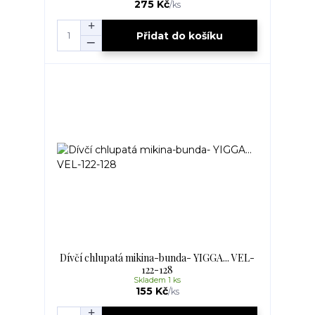
275 Kč
/
ks
Přidat do košíku
Dívčí chlupatá mikina-bunda- YIGGA... VEL-
122-128
Skladem 1 ks
155 Kč
/
ks