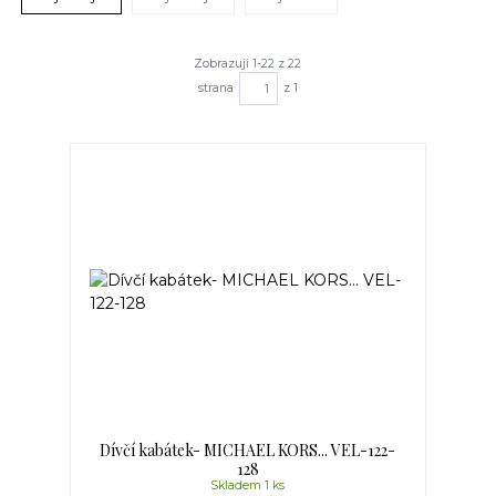
Zobrazuji 1-22 z 22
strana
z 1
Dívčí kabátek- MICHAEL KORS... VEL-122-
128
Skladem 1 ks