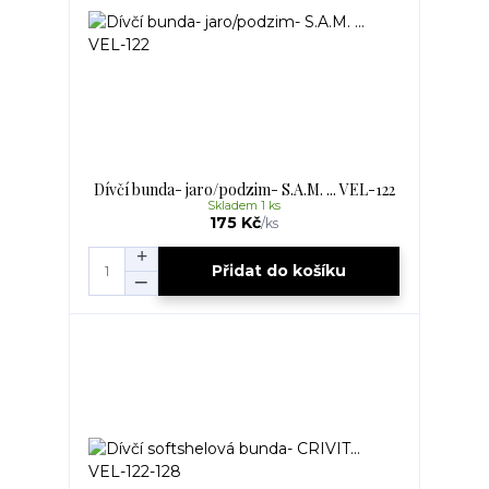
Dívčí bunda- jaro/podzim- S.A.M. ... VEL-122
Skladem 1 ks
175 Kč
/
ks
Přidat do košíku