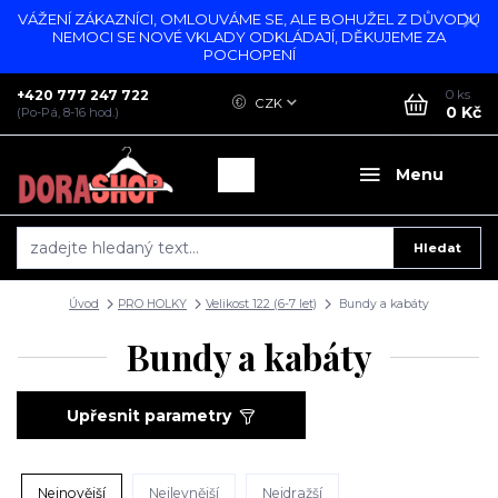
VÁŽENÍ ZÁKAZNÍCI, OMLOUVÁME SE, ALE BOHUŽEL Z DŮVODU
NEMOCI SE NOVÉ VKLADY ODKLÁDAJÍ, DĚKUJEME ZA
POCHOPENÍ
+420 777 247 722
0
ks
CZK
0 Kč
(Po-Pá, 8-16 hod.)
Menu
Hledat
Úvod
PRO HOLKY
Velikost 122 (6-7 let)
Bundy a kabáty
Bundy a kabáty
Upřesnit parametry
Nejnovější
Nejlevnější
Nejdražší