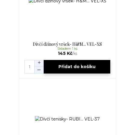
Dívčí džínový vršek- H&M... VEL-XS
Skladem 1 ks
145 Kč
/
ks
Přidat do košíku