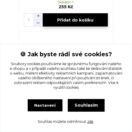
Skladem 1
255 Kč
Přidat do košíku
🍪 Jak byste rádi své cookies?
Soubory cookies používáme ke správnému fungování našeho
e-shopu a v případě vašeho souhlasu také ke sledování statistik
o webu, měření efektivity reklamních kampaní, zapamatování
vašeho oblíbeného nastavení při používání stránek, či
zobrazení reklam odpovídajících vašim preferencím.
Více k
využití cookies
Souhlasím
Nastavení
Dívčí sportovní vršek... VEL-XS
Skladem 1
Souhlas můžete odmítnout
zde
.
95 Kč