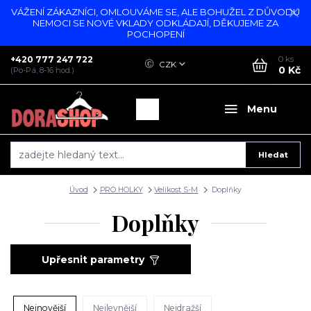
VÁŽENÍ ZÁKAZNÍCI, OMLOUVÁME SE, ALE BOHUŽEL Z DŮVODU
NEMOCI SE NOVÉ VKLADY ODKLÁDAJÍ, DĚKUJEME ZA
POCHOPENÍ
+420 777 247 722
0
ks
CZK
0 Kč
(Po-Pá, 8-16 hod.)
Menu
Hledat
Úvod
PRO HOLKY
Velikost S-M
Doplňky
Doplňky
Upřesnit parametry
Nejnovější
Nejlevnější
Nejdražší