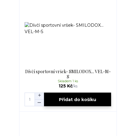
Dívčí sportovní vršek- SMILODOX... VEL-M-
S
Skladem 1 ks
125 Kč
/
ks
Přidat do košíku