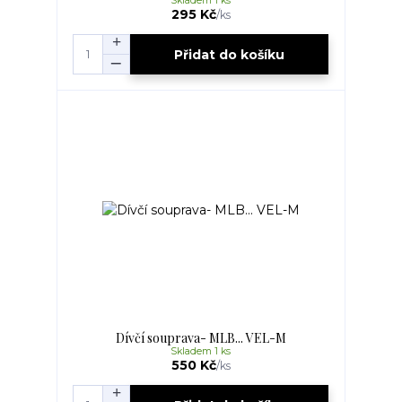
Skladem 1 ks
295 Kč
/
ks
Přidat do košíku
Dívčí souprava- MLB... VEL-M
Skladem 1 ks
550 Kč
/
ks