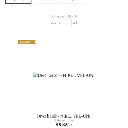
Zobrazuji 1-36 z 36
strana
z 1
Novinka
Dívčí batoh- NIKE... VEL-UNI
Skladem 1 ks
95 Kč
/
ks