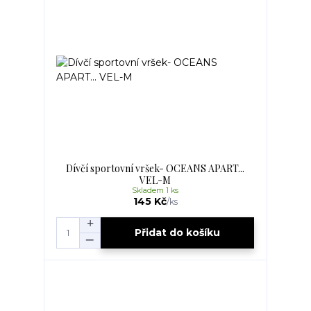
Dívčí sportovní vršek- OCEANS APART...
VEL-M
Skladem 1 ks
145 Kč
/
ks
Přidat do košíku