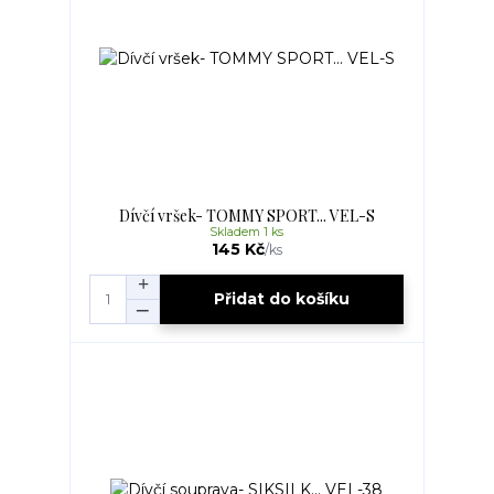
Dívčí vršek- TOMMY SPORT... VEL-S
Skladem 1 ks
145 Kč
/
ks
Přidat do košíku