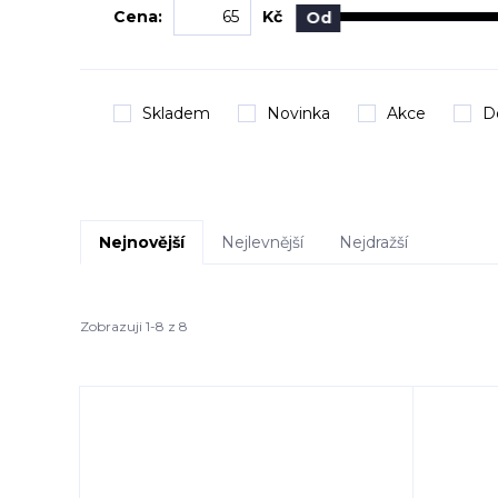
Cena:
Kč
Od
Skladem
Novinka
Akce
D
Nejnovější
Nejlevnější
Nejdražší
Zobrazuji 1-8 z 8