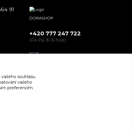
664 91
DORASHOP
+420 777 247 722
(Po-Pá, 8-16 hod.)
dorashopp@seznam.cz
 vašeho souhlasu
amatování vašeho
ašim preferencím.