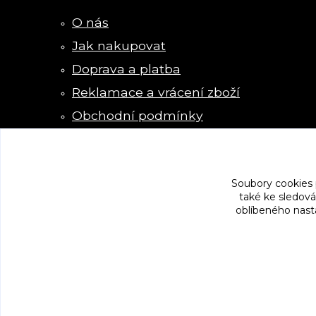
O nás
Jak nakupovat
Doprava a platba
Reklamace a vrácení zboží
Obchodní podmínky
Kontakty
Soubory cookies
také ke sledová
oblíbeného nasta