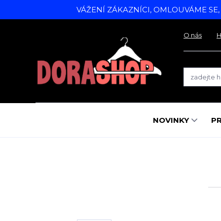
VÁŽENÍ ZÁKAZNÍCI, OMLOUVÁME SE
O nás
H
NOVINKY
P