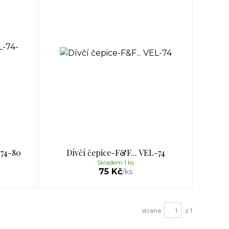
-74-80
Dívčí čepice-F&F... VEL-74
Skladem 1 ks
75 Kč
/
ks
strana
z 1