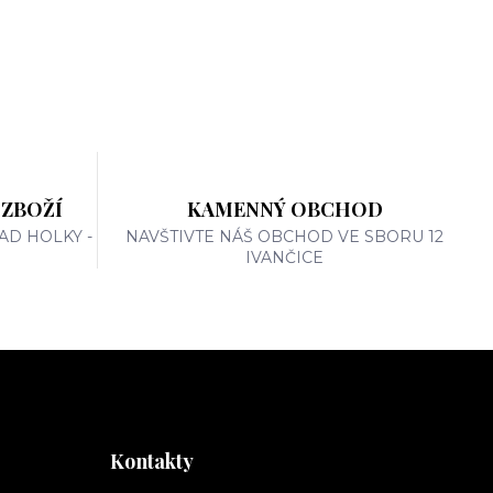
 ZBOŽÍ
KAMENNÝ OBCHOD
AD HOLKY -
NAVŠTIVTE NÁŠ OBCHOD VE SBORU 12
IVANČICE
Kontakty