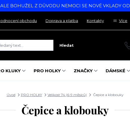
, ALE BOHUŽEL Z DŮVODU NEMOCI SE NOVÉ VKLADY O
odnocení obchodu
Doprava a platba
Kontakty
Více
Hledat
RO KLUKY
PRO HOLKY
ZNAČKY
DÁMSKÉ
Úvod
PRO HOLKY
Velikost 74 (6-9 měsíců)
Čepice a klobouky
Čepice a klobouky