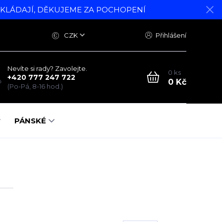
DKLÁDAJÍ, DĚKUJEME ZA POCHOPENÍ
CZK
Přihlášení
Nevíte si rady? Zavolejte.
0
ks
+420 777 247 722
0 Kč
(Po-Pá, 8-16 hod.)
PÁNSKÉ