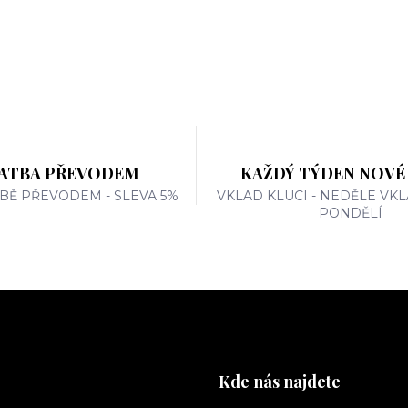
ATBA PŘEVODEM
KAŽDÝ TÝDEN NOVÉ
TBĚ PŘEVODEM - SLEVA 5%
VKLAD KLUCI - NEDĚLE VKL
PONDĚLÍ
Kde nás najdete