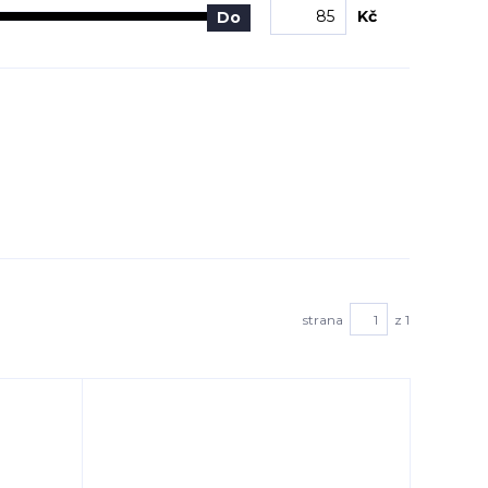
Kč
Do
strana
z 1