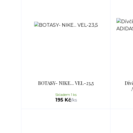
BOTASY- NIKE... VEL-23,5
Dív
Skladem 1 ks
195 Kč
/
ks