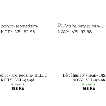
pončo-jaro/podzim- HELLO
Dívčí huňatý župan- DI
KITTY... VEL-92-98
NOVÝ... VEL-92-98
Skladem 1
Skladem 1
195 Kč
165 Kč