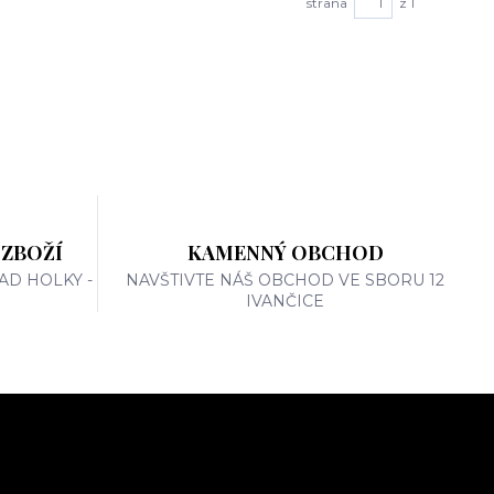
strana
z 1
 ZBOŽÍ
KAMENNÝ OBCHOD
AD HOLKY -
NAVŠTIVTE NÁŠ OBCHOD VE SBORU 12
IVANČICE