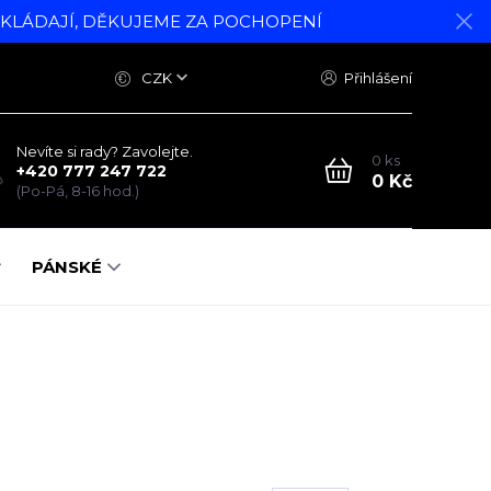
DKLÁDAJÍ, DĚKUJEME ZA POCHOPENÍ
CZK
Přihlášení
Nevíte si rady? Zavolejte.
0
ks
+420 777 247 722
0 Kč
(Po-Pá, 8-16 hod.)
PÁNSKÉ