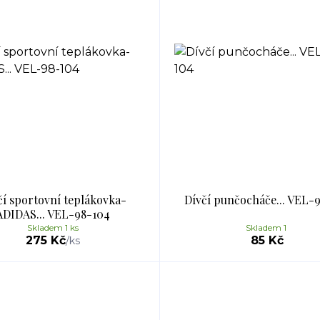
čí sportovní teplákovka-
Dívčí punčocháče... VEL-
ADIDAS... VEL-98-104
Skladem 1 ks
Skladem 1
275 Kč
85 Kč
/
ks