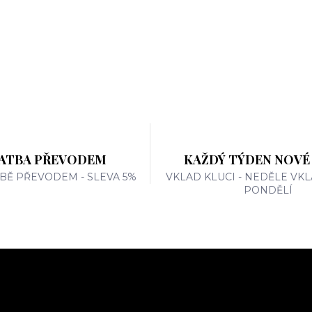
ATBA PŘEVODEM
KAŽDÝ TÝDEN NOVÉ
TBĚ PŘEVODEM - SLEVA 5%
VKLAD KLUCI - NEDĚLE VKL
PONDĚLÍ