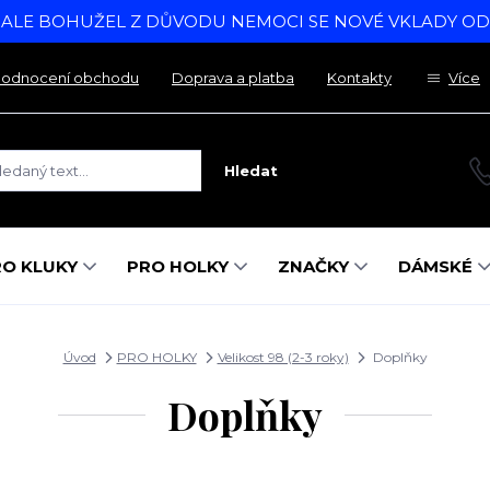
, ALE BOHUŽEL Z DŮVODU NEMOCI SE NOVÉ VKLADY O
odnocení obchodu
Doprava a platba
Kontakty
Více
Hledat
RO KLUKY
PRO HOLKY
ZNAČKY
DÁMSKÉ
Úvod
PRO HOLKY
Velikost 98 (2-3 roky)
Doplňky
Doplňky