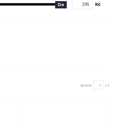
Kč
Do
strana
z 1