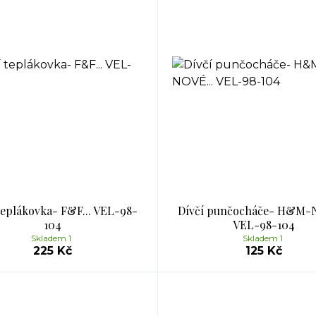
teplákovka- F&F... VEL-98-
Dívčí punčocháče- H&M-N
104
VEL-98-104
Skladem 1
Skladem 1
225 Kč
125 Kč