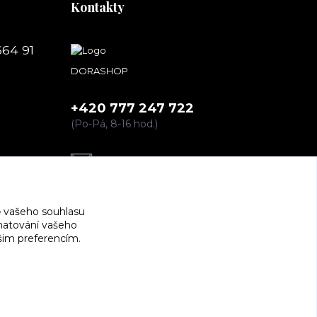
Kontakty
664 91
DORASHOP
+420 777 247 722
(Po-Pá, 8-16 hod.)
dorashopp@seznam.cz
 vašeho souhlasu
amatování vašeho
ašim preferencím.