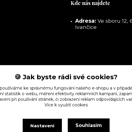
Kde nás najdete
Adresa:
Ve sboru 12, 
Ivančice
🍪 Jak byste rádi své cookies?
 používáme ke správnému fungování našeho e-shopu a v případě
ní statistik o webu, měření efektivity reklamních kampaní, zap
vení při používání stránek, či zobrazení reklam odpovídajících v
Více k využití cookies
Souhlasím
Nastavení