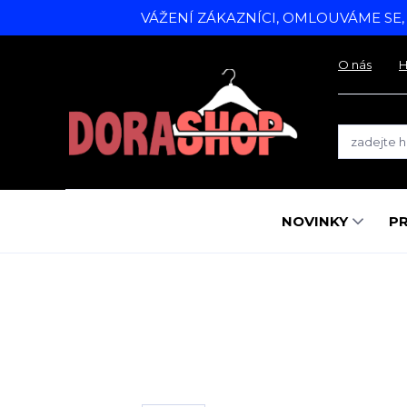
VÁŽENÍ ZÁKAZNÍCI, OMLOUVÁME SE
O nás
H
NOVINKY
P