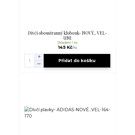
Dívčí oboustranný klobouk- NOVÝ... VEL-
UNI
Skladem 1 ks
145 Kč
/
ks
Přidat do košíku