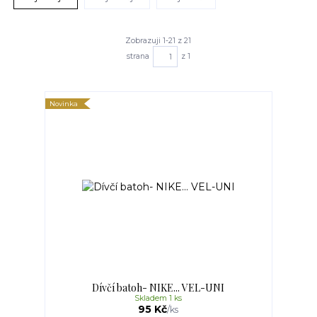
Zobrazuji 1-21 z 21
strana
z 1
Novinka
Dívčí batoh- NIKE... VEL-UNI
Skladem 1 ks
95 Kč
/
ks