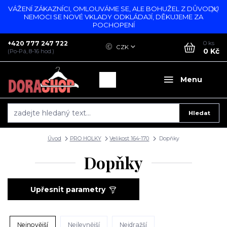
VÁŽENÍ ZÁKAZNÍCI, OMLOUVÁME SE, ALE BOHUŽEL Z DŮVODU
NEMOCI SE NOVÉ VKLADY ODKLÁDAJÍ, DĚKUJEME ZA
POCHOPENÍ
+420 777 247 722
0
ks
CZK
0 Kč
(Po-Pá, 8-16 hod.)
Menu
Hledat
Úvod
PRO HOLKY
Velikost 164-170
Dopňky
Dopňky
Upřesnit parametry
Nejnovější
Nejlevnější
Nejdražší