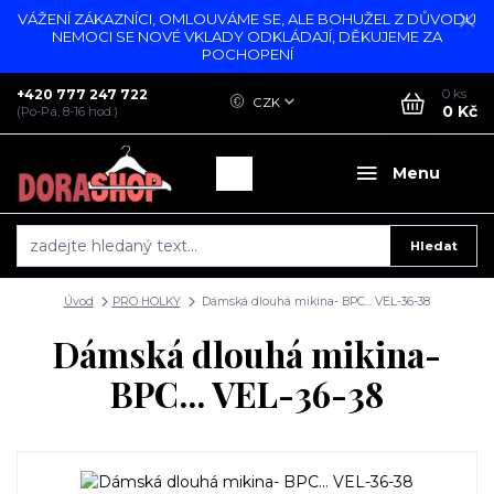
VÁŽENÍ ZÁKAZNÍCI, OMLOUVÁME SE, ALE BOHUŽEL Z DŮVODU
NEMOCI SE NOVÉ VKLADY ODKLÁDAJÍ, DĚKUJEME ZA
POCHOPENÍ
+420 777 247 722
0
ks
CZK
0 Kč
(Po-Pá, 8-16 hod.)
Menu
Hledat
Úvod
PRO HOLKY
Dámská dlouhá mikina- BPC... VEL-36-38
Dámská dlouhá mikina-
BPC... VEL-36-38