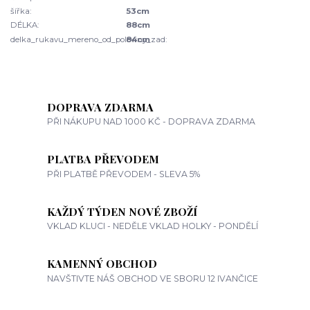
šířka:
53cm
DÉLKA:
88cm
delka_rukavu_mereno_od_poloviny_zad:
84cm
DOPRAVA ZDARMA
PŘI NÁKUPU NAD 1000 KČ - DOPRAVA ZDARMA
PLATBA PŘEVODEM
PŘI PLATBĚ PŘEVODEM - SLEVA 5%
KAŽDÝ TÝDEN NOVÉ ZBOŽÍ
VKLAD KLUCI - NEDĚLE VKLAD HOLKY - PONDĚLÍ
KAMENNÝ OBCHOD
NAVŠTIVTE NÁŠ OBCHOD VE SBORU 12 IVANČICE