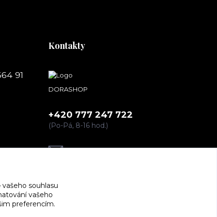
Kontakty
664 91
DORASHOP
+420 777 247 722
(Po-Pá, 8-16 hod.)
dorashopp@seznam.cz
 vašeho souhlasu
amatování vašeho
ašim preferencím.