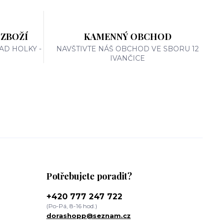
 ZBOŽÍ
KAMENNÝ OBCHOD
AD HOLKY -
NAVŠTIVTE NÁŠ OBCHOD VE SBORU 12
IVANČICE
Potřebujete poradit?
+420 777 247 722
(Po-Pá, 8-16 hod.)
dorashopp@seznam.cz