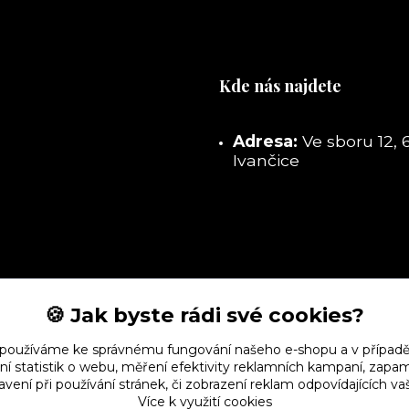
Kde nás najdete
Adresa:
Ve sboru 12, 
Ivančice
🍪 Jak byste rádi své cookies?
 používáme ke správnému fungování našeho e-shopu a v případě
ní statistik o webu, měření efektivity reklamních kampaní, zap
vení při používání stránek, či zobrazení reklam odpovídajících v
Více k využití cookies