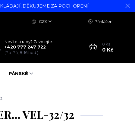
DKLÁDAJÍ, DĚKUJEME ZA POCHOPENÍ
CZK
Přihlášení
Nevíte si rady? Zavolejte.
0
ks
+420 777 247 722
0 Kč
(Po-Pá, 8-16 hod.)
PÁNSKÉ
32
R... VEL-32/32