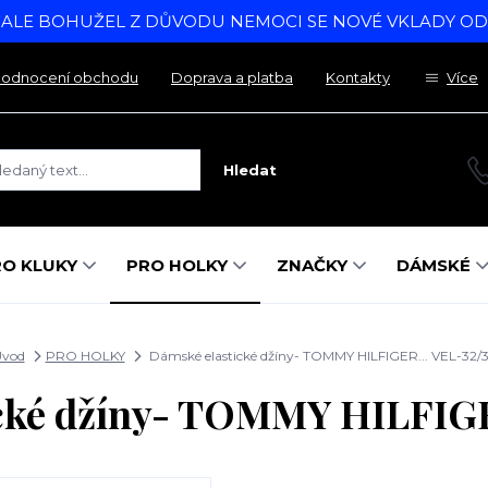
, ALE BOHUŽEL Z DŮVODU NEMOCI SE NOVÉ VKLADY O
odnocení obchodu
Doprava a platba
Kontakty
Více
Hledat
RO KLUKY
PRO HOLKY
ZNAČKY
DÁMSKÉ
vod
PRO HOLKY
Dámské elastické džíny- TOMMY HILFIGER... VEL-32/
cké džíny- TOMMY HILFIGE