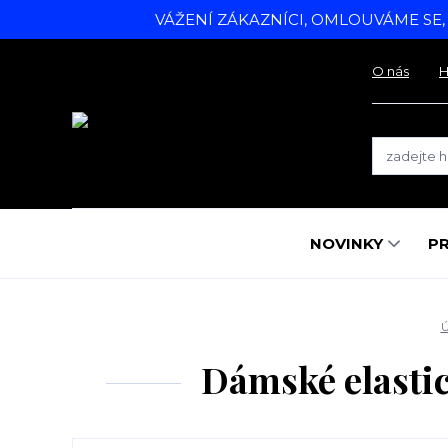
VÁŽENÍ ZÁKAZNÍCI, OMLOUVÁME SE
O nás
H
NOVINKY
P
Ú
Dámské elasti