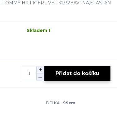
ny- TOMMY HILFIGER... VEL-32/32BAVLNA,ELASTAN
Skladem 1
Přidat do košíku
DÉLKA:
99cm