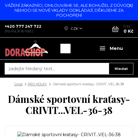
VÁŽENÍ ZÁKAZNÍCI, OMLOUVÁME SE, ALE BOHUŽEL Z DŮVODU
NEMOCI SE NOVÉ VKLADY ODKLÁDAJÍ, DĚKUJEME ZA
POCHOPENÍ
+420 777 247 722
0
ks
CZK
0 Kč
(Po-Pá, 8-16 hod.)
Menu
Hledat
Úvod
PRO HOLKY
Dámské sportovní kraťasy- CRIVIT...VEL-36-38
Dámské sportovní kraťasy-
CRIVIT...VEL-36-38