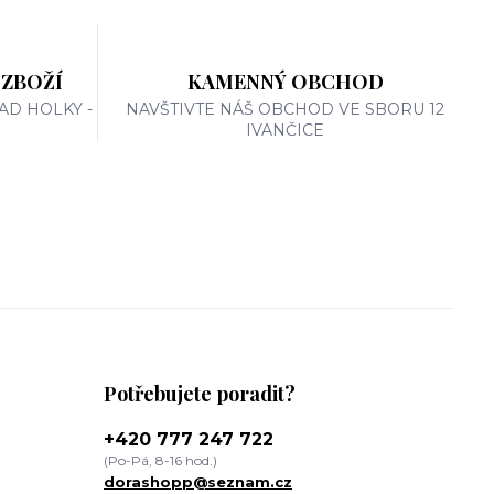
 ZBOŽÍ
KAMENNÝ OBCHOD
AD HOLKY -
NAVŠTIVTE NÁŠ OBCHOD VE SBORU 12
IVANČICE
Potřebujete poradit?
+420 777 247 722
(Po-Pá, 8-16 hod.)
dorashopp@seznam.cz