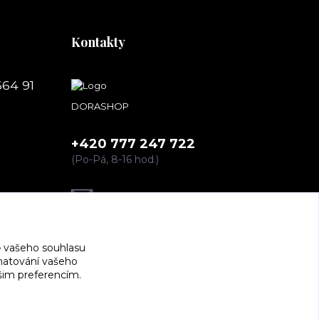
Kontakty
664 91
DORASHOP
+420 777 247 722
(Po-Pá, 8-16 hod.)
dorashopp@seznam.cz
 vašeho souhlasu
amatování vašeho
ašim preferencím.