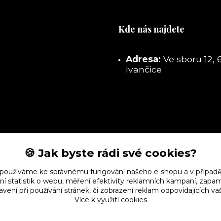
Kde nás najdete
Adresa:
Ve sboru 12, 
Ivančice
🍪 Jak byste rádi své cookies?
 používáme ke správnému fungování našeho e-shopu a v případě
ní statistik o webu, měření efektivity reklamních kampaní, zap
vení při používání stránek, či zobrazení reklam odpovídajících v
Více k využití cookies