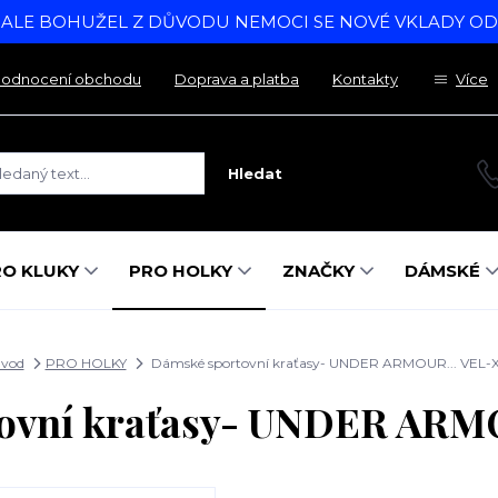
, ALE BOHUŽEL Z DŮVODU NEMOCI SE NOVÉ VKLADY O
odnocení obchodu
Doprava a platba
Kontakty
Více
Hledat
RO KLUKY
PRO HOLKY
ZNAČKY
DÁMSKÉ
vod
PRO HOLKY
Dámské sportovní kraťasy- UNDER ARMOUR... VEL-
ovní kraťasy- UNDER ARM