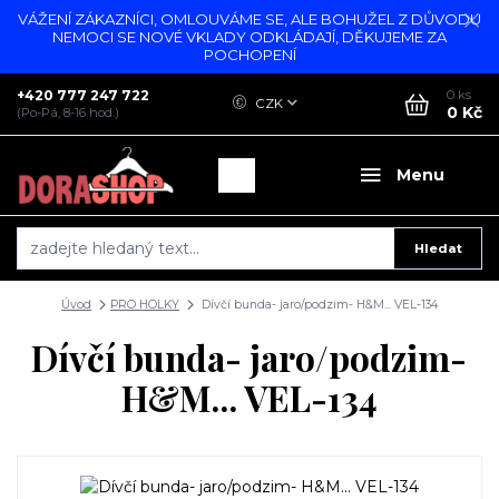
VÁŽENÍ ZÁKAZNÍCI, OMLOUVÁME SE, ALE BOHUŽEL Z DŮVODU
NEMOCI SE NOVÉ VKLADY ODKLÁDAJÍ, DĚKUJEME ZA
POCHOPENÍ
+420 777 247 722
0
ks
CZK
0 Kč
(Po-Pá, 8-16 hod.)
Menu
Hledat
Úvod
PRO HOLKY
Dívčí bunda- jaro/podzim- H&M... VEL-134
Dívčí bunda- jaro/podzim-
H&M... VEL-134