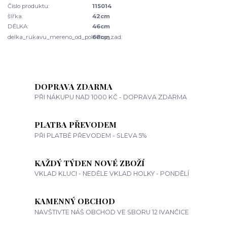
Číslo produktu:
115014
šířka:
42cm
DÉLKA:
46cm
delka_rukavu_mereno_od_poloviny_zad:
68cm
DOPRAVA ZDARMA
PŘI NÁKUPU NAD 1000 KČ - DOPRAVA ZDARMA
PLATBA PŘEVODEM
PŘI PLATBĚ PŘEVODEM - SLEVA 5%
KAŽDÝ TÝDEN NOVÉ ZBOŽÍ
VKLAD KLUCI - NEDĚLE VKLAD HOLKY - PONDĚLÍ
KAMENNÝ OBCHOD
NAVŠTIVTE NÁŠ OBCHOD VE SBORU 12 IVANČICE