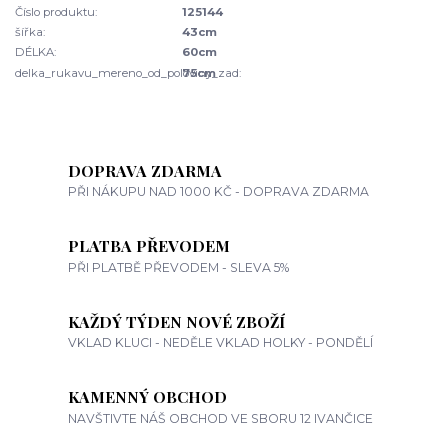
Číslo produktu:
125144
šířka:
43cm
DÉLKA:
60cm
delka_rukavu_mereno_od_poloviny_zad:
75cm
DOPRAVA ZDARMA
PŘI NÁKUPU NAD 1000 KČ - DOPRAVA ZDARMA
PLATBA PŘEVODEM
PŘI PLATBĚ PŘEVODEM - SLEVA 5%
KAŽDÝ TÝDEN NOVÉ ZBOŽÍ
VKLAD KLUCI - NEDĚLE VKLAD HOLKY - PONDĚLÍ
KAMENNÝ OBCHOD
NAVŠTIVTE NÁŠ OBCHOD VE SBORU 12 IVANČICE