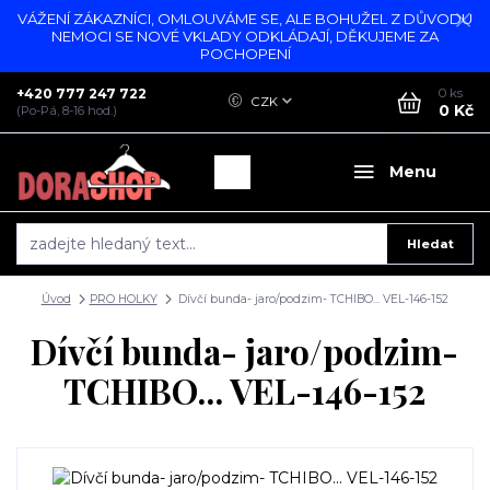
VÁŽENÍ ZÁKAZNÍCI, OMLOUVÁME SE, ALE BOHUŽEL Z DŮVODU
NEMOCI SE NOVÉ VKLADY ODKLÁDAJÍ, DĚKUJEME ZA
POCHOPENÍ
+420 777 247 722
0
ks
CZK
0 Kč
(Po-Pá, 8-16 hod.)
Menu
Hledat
Úvod
PRO HOLKY
Dívčí bunda- jaro/podzim- TCHIBO... VEL-146-152
Dívčí bunda- jaro/podzim-
TCHIBO... VEL-146-152