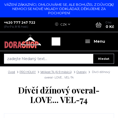
VÁŽENÍ ZÁKAZNÍCI, OMLOUVÁME SE, ALE BOHUŽEL Z DŮVODU
NEMOCI SE NOVÉ VKLADY ODKLÁDAJÍ, DĚKUJEME ZA
POCHOPENÍ
+420 777 247 722
0
ks
CZK
0 Kč
(Po-Pá, 8-16 hod.)
Menu
Hledat
Úvod
PRO HOLKY
Velikost 74 (6-9 měsíců)
Overaly
Dívčí džínový
overal- LOVE... VEL-74
Dívčí džínový overal-
LOVE... VEL-74