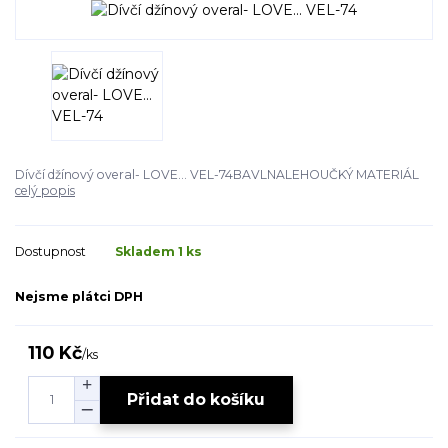
Dívčí džínový overal- LOVE... VEL-74BAVLNALEHOUČKÝ MATERIÁL
celý popis
Dostupnost
Skladem 1 ks
Nejsme plátci DPH
110 Kč
/
ks
Přidat do košíku