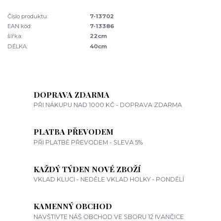
Číslo produktu:
7-13702
EAN kód:
7-13386
šířka:
22cm
DÉLKA:
40cm
DOPRAVA ZDARMA
PŘI NÁKUPU NAD 1000 KČ - DOPRAVA ZDARMA
PLATBA PŘEVODEM
PŘI PLATBĚ PŘEVODEM - SLEVA 5%
KAŽDÝ TÝDEN NOVÉ ZBOŽÍ
VKLAD KLUCI - NEDĚLE VKLAD HOLKY - PONDĚLÍ
KAMENNÝ OBCHOD
NAVŠTIVTE NÁŠ OBCHOD VE SBORU 12 IVANČICE