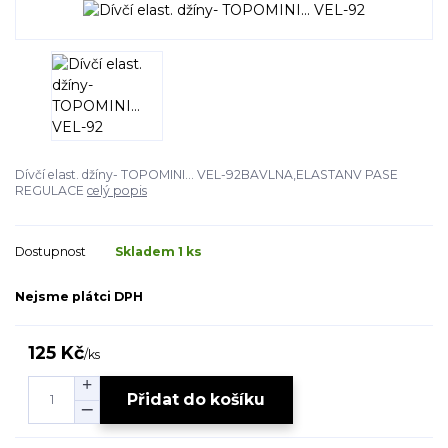
Dívčí elast. džíny- TOPOMINI... VEL-92BAVLNA,ELASTANV PASE
REGULACE
celý popis
Dostupnost
Skladem 1 ks
Nejsme plátci DPH
125 Kč
/
ks
Přidat do košíku