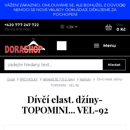
VÁŽENÍ ZÁKAZNÍCI, OMLOUVÁME SE, ALE BOHUŽEL Z DŮVODU
NEMOCI SE NOVÉ VKLADY ODKLÁDAJÍ, DĚKUJEME ZA
POCHOPENÍ
+420 777 247 722
0
ks
CZK
0 Kč
(Po-Pá, 8-16 hod.)
Menu
Hledat
Úvod
PRO HOLKY
Velikost 92 (1,5-2 roky)
Kalhoty
Dívčí elast. džíny-
TOPOMINI... VEL-92
Dívčí elast. džíny-
TOPOMINI... VEL-92