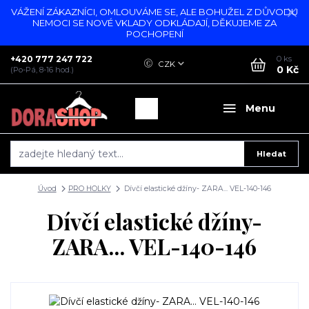
VÁŽENÍ ZÁKAZNÍCI, OMLOUVÁME SE, ALE BOHUŽEL Z DŮVODU
NEMOCI SE NOVÉ VKLADY ODKLÁDAJÍ, DĚKUJEME ZA
POCHOPENÍ
+420 777 247 722
0
ks
CZK
0 Kč
(Po-Pá, 8-16 hod.)
Menu
Hledat
Úvod
PRO HOLKY
Dívčí elastické džíny- ZARA... VEL-140-146
Dívčí elastické džíny-
ZARA... VEL-140-146