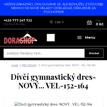
VÁŽENÍ ZÁKAZNÍCI, OMLOUVÁME SE, ALE BOHUŽEL Z DŮVODU
NEMOCI SE NOVÉ VKLADY ODKLÁDAJÍ, DĚKUJEME ZA
POCHOPENÍ
+420 777 247 722
0
ks
CZK
0 Kč
(Po-Pá, 8-16 hod.)
Menu
Hledat
Úvod
PRO HOLKY
Dívčí gymnastický dres- NOVÝ... VEL-152-164
Dívčí gymnastický dres-
NOVÝ... VEL-152-164