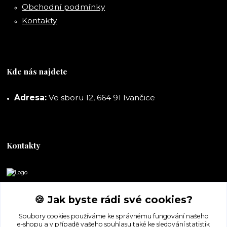
Obchodní podmínky
Kontakty
Kde nás najdete
Adresa:
Ve sboru 12, 664 91 Ivančice
Kontakty
DORASHOP
🍪 Jak byste rádi své cookies?
+420 777 247 722
Soubory cookies používáme ke správnému fungování našeho
(Po-Pá, 8-16 hod.)
e-shopu a v případě vašeho souhlasu také ke sledování statistik